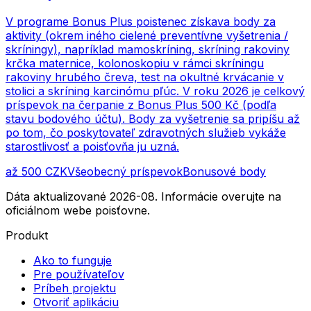
V programe Bonus Plus poistenec získava body za
aktivity (okrem iného cielené preventívne vyšetrenia /
skríningy), napríklad mamoskríning, skríning rakoviny
krčka maternice, kolonoskopiu v rámci skríningu
rakoviny hrubého čreva, test na okultné krvácanie v
stolici a skríning karcinómu pľúc. V roku 2026 je celkový
príspevok na čerpanie z Bonus Plus 500 Kč (podľa
stavu bodového účtu). Body za vyšetrenie sa pripíšu až
po tom, čo poskytovateľ zdravotných služieb vykáže
starostlivosť a poisťovňa ju uzná.
až 500 CZK
Všeobecný príspevok
Bonusové body
Dáta aktualizované 2026-08. Informácie overujte na
oficiálnom webe poisťovne.
Produkt
Ako to funguje
Pre používateľov
Príbeh projektu
Otvoriť aplikáciu