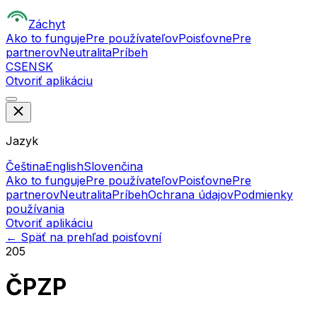
Z
áchyt
Ako to funguje
Pre používateľov
Poisťovne
Pre
partnerov
Neutralita
Príbeh
CS
EN
SK
Otvoriť aplikáciu
Jazyk
Čeština
English
Slovenčina
Ako to funguje
Pre používateľov
Poisťovne
Pre
partnerov
Neutralita
Príbeh
Ochrana údajov
Podmienky
používania
Otvoriť aplikáciu
← Späť na prehľad poisťovní
205
ČPZP