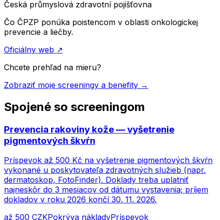
Česká průmyslová zdravotní pojišťovna
Čo ČPZP ponúka poistencom v oblasti onkologickej
prevencie a liečby.
Oficiálny web
↗
Chcete prehľad na mieru?
Zobraziť moje screeningy a benefity →
Spojené so screeningom
Prevencia rakoviny kože — vyšetrenie
pigmentových škvŕn
Príspevok až 500 Kč na vyšetrenie pigmentových škvŕn
vykonané u poskytovateľa zdravotných služieb (napr.
dermatoskop, FotoFinder). Doklady treba uplatniť
najneskôr do 3 mesiacov od dátumu vystavenia; príjem
dokladov v roku 2026 končí 30. 11. 2026.
až 500 CZK
Pokrýva náklady
Príspevok