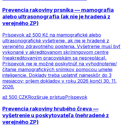
Prevencia rakoviny prsníka — mamografia
alebo ultrasonografia (ak nie je hradená z
verejného ZP)
Príspevok až 500 Kč na mamografické alebo
ultrasonografické vyšetrenie, ak nie je hradené z
verejného zdravotného poistenia. Vyšetrenie musí byť
vykonané v akreditovanom skríningovom centre
(neakreditovaným pracoviskám sa neprepláca).
Príspevok nie je možné poskytnúť na vyhodnotenie/
čítanie mamografických snímkov pomocou umelej
inteligencie. Doklady treba uplatniť najneskôr do 3
mesiacov; príjem dokladov v roku 2026 končí 30. 11.
2026.
až 500 CZK
Rozširuje prístup
Príspevok
Prevencia rakoviny hrubého čreva —
vyšetrenie u poskytovateľa (nehradené z
verejného ZP)