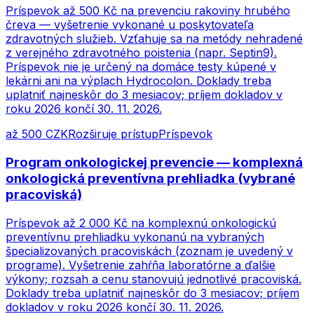
Príspevok až 500 Kč na prevenciu rakoviny hrubého
čreva — vyšetrenie vykonané u poskytovateľa
zdravotných služieb. Vzťahuje sa na metódy nehradené
z verejného zdravotného poistenia (napr. Septin9).
Príspevok nie je určený na domáce testy kúpené v
lekárni ani na výplach Hydrocolon. Doklady treba
uplatniť najneskôr do 3 mesiacov; príjem dokladov v
roku 2026 končí 30. 11. 2026.
až 500 CZK
Rozširuje prístup
Príspevok
Program onkologickej prevencie — komplexná
onkologická preventívna prehliadka (vybrané
pracoviská)
Príspevok až 2 000 Kč na komplexnú onkologickú
preventívnu prehliadku vykonanú na vybraných
špecializovaných pracoviskách (zoznam je uvedený v
programe). Vyšetrenie zahŕňa laboratórne a ďalšie
výkony; rozsah a cenu stanovujú jednotlivé pracoviská.
Doklady treba uplatniť najneskôr do 3 mesiacov; príjem
dokladov v roku 2026 končí 30. 11. 2026.