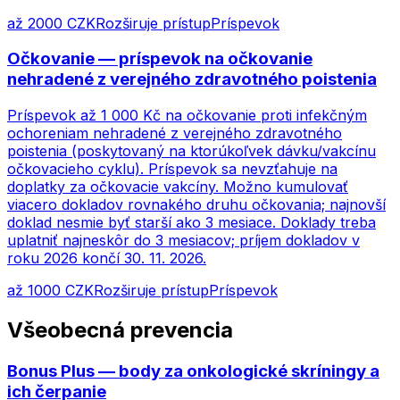
až 2000 CZK
Rozširuje prístup
Príspevok
Očkovanie — príspevok na očkovanie
nehradené z verejného zdravotného poistenia
Príspevok až 1 000 Kč na očkovanie proti infekčným
ochoreniam nehradené z verejného zdravotného
poistenia (poskytovaný na ktorúkoľvek dávku/vakcínu
očkovacieho cyklu). Príspevok sa nevzťahuje na
doplatky za očkovacie vakcíny. Možno kumulovať
viacero dokladov rovnakého druhu očkovania; najnovší
doklad nesmie byť starší ako 3 mesiace. Doklady treba
uplatniť najneskôr do 3 mesiacov; príjem dokladov v
roku 2026 končí 30. 11. 2026.
až 1000 CZK
Rozširuje prístup
Príspevok
Všeobecná prevencia
Bonus Plus — body za onkologické skríningy a
ich čerpanie