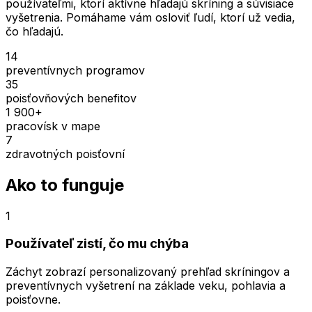
používateľmi, ktorí aktívne hľadajú skríning a súvisiace
vyšetrenia. Pomáhame vám osloviť ľudí, ktorí už vedia,
čo hľadajú.
14
preventívnych programov
35
poisťovňových benefitov
1 900+
pracovísk v mape
7
zdravotných poisťovní
Ako to funguje
1
Používateľ zistí, čo mu chýba
Záchyt zobrazí personalizovaný prehľad skríningov a
preventívnych vyšetrení na základe veku, pohlavia a
poisťovne.