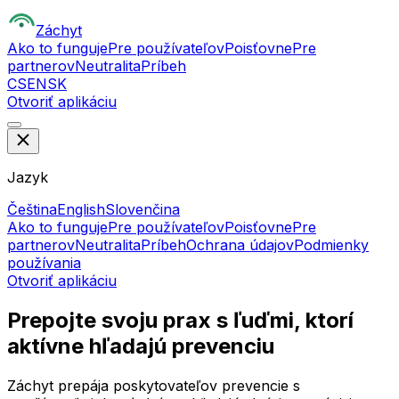
Z
áchyt
Ako to funguje
Pre používateľov
Poisťovne
Pre
partnerov
Neutralita
Príbeh
CS
EN
SK
Otvoriť aplikáciu
Jazyk
Čeština
English
Slovenčina
Ako to funguje
Pre používateľov
Poisťovne
Pre
partnerov
Neutralita
Príbeh
Ochrana údajov
Podmienky
používania
Otvoriť aplikáciu
Prepojte svoju prax s ľuďmi, ktorí
aktívne hľadajú prevenciu
Záchyt prepája poskytovateľov prevencie s