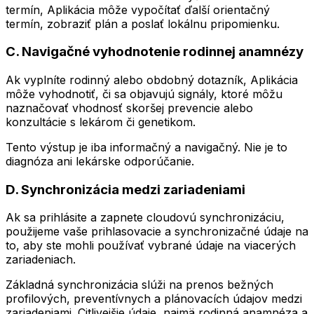
termín, Aplikácia môže vypočítať ďalší orientačný
termín, zobraziť plán a poslať lokálnu pripomienku.
C. Navigačné vyhodnotenie rodinnej anamnézy
Ak vyplníte rodinný alebo obdobný dotazník, Aplikácia
môže vyhodnotiť, či sa objavujú signály, ktoré môžu
naznačovať vhodnosť skoršej prevencie alebo
konzultácie s lekárom či genetikom.
Tento výstup je iba informačný a navigačný. Nie je to
diagnóza ani lekárske odporúčanie.
D. Synchronizácia medzi zariadeniami
Ak sa prihlásite a zapnete cloudovú synchronizáciu,
použijeme vaše prihlasovacie a synchronizačné údaje na
to, aby ste mohli používať vybrané údaje na viacerých
zariadeniach.
Základná synchronizácia slúži na prenos bežných
profilových, preventívnych a plánovacích údajov medzi
zariadeniami. Citlivejšie údaje, najmä rodinná anamnéza a