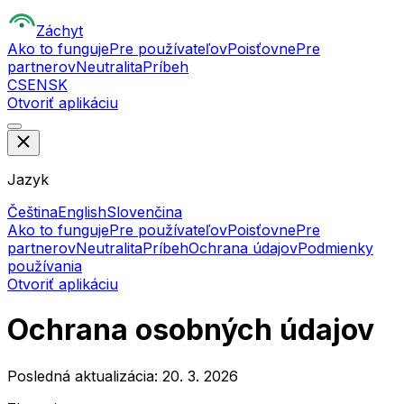
Z
áchyt
Ako to funguje
Pre používateľov
Poisťovne
Pre
partnerov
Neutralita
Príbeh
CS
EN
SK
Otvoriť aplikáciu
Jazyk
Čeština
English
Slovenčina
Ako to funguje
Pre používateľov
Poisťovne
Pre
partnerov
Neutralita
Príbeh
Ochrana údajov
Podmienky
používania
Otvoriť aplikáciu
Ochrana osobných údajov
Posledná aktualizácia: 20. 3. 2026