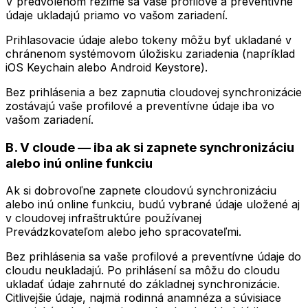
V predvolenom režime sa vaše profilové a preventívne
údaje ukladajú priamo vo vašom zariadení.
Prihlasovacie údaje alebo tokeny môžu byť ukladané v
chránenom systémovom úložisku zariadenia (napríklad
iOS Keychain alebo Android Keystore).
Bez prihlásenia a bez zapnutia cloudovej synchronizácie
zostávajú vaše profilové a preventívne údaje iba vo
vašom zariadení.
B. V cloude — iba ak si zapnete synchronizáciu
alebo inú online funkciu
Ak si dobrovoľne zapnete cloudovú synchronizáciu
alebo inú online funkciu, budú vybrané údaje uložené aj
v cloudovej infraštruktúre používanej
Prevádzkovateľom alebo jeho spracovateľmi.
Bez prihlásenia sa vaše profilové a preventívne údaje do
cloudu neukladajú. Po prihlásení sa môžu do cloudu
ukladať údaje zahrnuté do základnej synchronizácie.
Citlivejšie údaje, najmä rodinná anamnéza a súvisiace