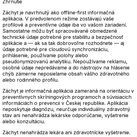
Zhrnutie
Záchyt je navrhnutý ako offline-first informačná
aplikácia. V predvolenom režime zostávajú vaše
profilové a preventívne údaje iba vo vašom zariadení.
Samostatne môžu byť spracovávané obmedzené
technické údaje potrebné pre stabilitu a bezpečnosť
aplikácie a — ak sa tak dobrovoľne rozhodnete — aj
údaje potrebné pre cloudovú synchronizáciu,
prihlásenie, používanie polohy alebo
pseudonymizovanú analytiku. Nepoužívame reklamu,
osobné údaje nepredávame a do nástrojov na hlásenie
chýb zámerne neposielame obsah vášho zdravotného
alebo rodinného profilu.
Záchyt je informačná aplikácia zameraná na orientáciu v
preventívnych skríningových programoch a súvisiacich
informáciách o prevencii v Českej republike. Aplikácia
neposkytuje diagnózu, neurčuje individuálny zdravotný
stav ani nenahrádza lekárske odporúčanie, vyšetrenie
alebo konzultáciu.
Záchyt nenahrádza lekára ani zdravotnícke vyšetrenie.