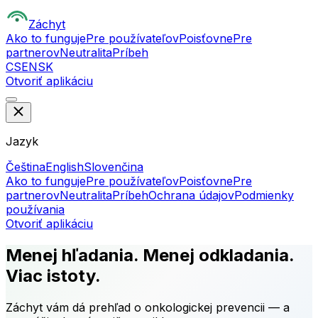
Z
áchyt
Ako to funguje
Pre používateľov
Poisťovne
Pre
partnerov
Neutralita
Príbeh
CS
EN
SK
Otvoriť aplikáciu
Jazyk
Čeština
English
Slovenčina
Ako to funguje
Pre používateľov
Poisťovne
Pre
partnerov
Neutralita
Príbeh
Ochrana údajov
Podmienky
používania
Otvoriť aplikáciu
Menej hľadania. Menej odkladania.
Viac istoty.
Záchyt vám dá prehľad o onkologickej prevencii — a