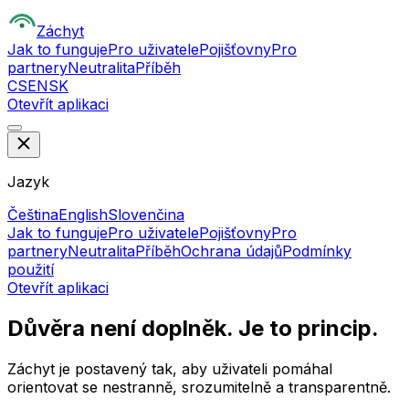
Z
áchyt
Jak to funguje
Pro uživatele
Pojišťovny
Pro
partnery
Neutralita
Příběh
CS
EN
SK
Otevřít aplikaci
Jazyk
Čeština
English
Slovenčina
Jak to funguje
Pro uživatele
Pojišťovny
Pro
partnery
Neutralita
Příběh
Ochrana údajů
Podmínky
použití
Otevřít aplikaci
Důvěra není doplněk. Je to princip.
Záchyt je postavený tak, aby uživateli pomáhal
orientovat se nestranně, srozumitelně a transparentně.