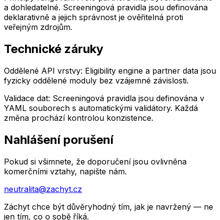
a dohledatelné. Screeningová pravidla jsou definována
deklarativně a jejich správnost je ověřitelná proti
veřejným zdrojům.
Technické záruky
Oddělené API vrstvy:
Eligibility engine a partner data jsou
fyzicky oddělené moduly bez vzájemné závislosti.
Validace dat:
Screeningová pravidla jsou definována v
YAML souborech s automatickými validátory. Každá
změna prochází kontrolou konzistence.
Nahlášení porušení
Pokud si všimnete, že doporučení jsou ovlivněna
komerčními vztahy, napište nám.
neutralita@zachyt.cz
Záchyt chce být důvěryhodný tím, jak je navržený — ne
jen tím, co o sobě říká.