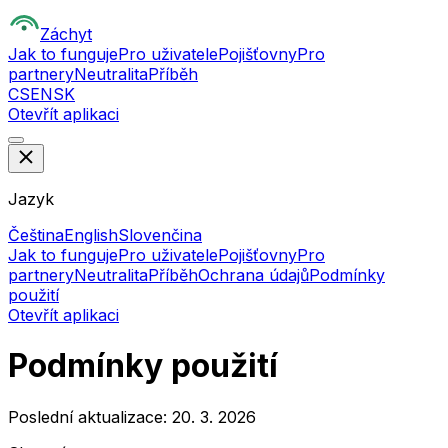
Z
áchyt
Jak to funguje
Pro uživatele
Pojišťovny
Pro
partnery
Neutralita
Příběh
CS
EN
SK
Otevřít aplikaci
Jazyk
Čeština
English
Slovenčina
Jak to funguje
Pro uživatele
Pojišťovny
Pro
partnery
Neutralita
Příběh
Ochrana údajů
Podmínky
použití
Otevřít aplikaci
Podmínky použití
Poslední aktualizace: 20. 3. 2026