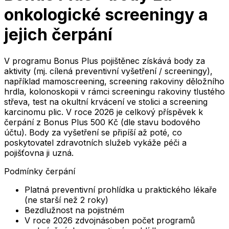
onkologické screeningy a
jejich čerpání
V programu Bonus Plus pojištěnec získává body za
aktivity (mj. cílená preventivní vyšetření / screeningy),
například mamoscreening, screening rakoviny děložního
hrdla, kolonoskopii v rámci screeningu rakoviny tlustého
střeva, test na okultní krvácení ve stolici a screening
karcinomu plic. V roce 2026 je celkový příspěvek k
čerpání z Bonus Plus 500 Kč (dle stavu bodového
účtu). Body za vyšetření se připíší až poté, co
poskytovatel zdravotních služeb vykáže péči a
pojišťovna ji uzná.
Podmínky čerpání
Platná preventivní prohlídka u praktického lékaře
(ne starší než 2 roky)
Bezdlužnost na pojistném
V roce 2026 zdvojnásoben počet programů