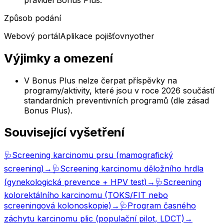
Způsob podání
Webový portál
Aplikace pojišťovny
other
Výjimky a omezení
V Bonus Plus nelze čerpat příspěvky na
programy/aktivity, které jsou v roce 2026 součástí
standardních preventivních programů (dle zásad
Bonus Plus).
Související vyšetření
🩺
Screening karcinomu prsu (mamografický
screening)
→
🩺
Screening karcinomu děložního hrdla
(gynekologická prevence + HPV test)
→
🩺
Screening
kolorektálního karcinomu (TOKS/FIT nebo
screeningová kolonoskopie)
→
🩺
Program časného
záchytu karcinomu plic (populační pilot, LDCT)
→