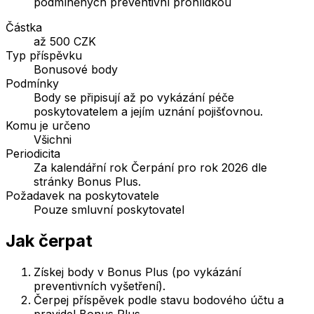
podmíněných preventivní prohlídkou
Částka
až 500 CZK
Typ příspěvku
Bonusové body
Podmínky
Body se připisují až po vykázání péče
poskytovatelem a jejím uznání pojišťovnou.
Komu je určeno
Všichni
Periodicita
Za kalendářní rok Čerpání pro rok 2026 dle
stránky Bonus Plus.
Požadavek na poskytovatele
Pouze smluvní poskytovatel
Jak čerpat
Získej body v Bonus Plus (po vykázání
preventivních vyšetření).
Čerpej příspěvek podle stavu bodového účtu a
pravidel Bonus Plus.