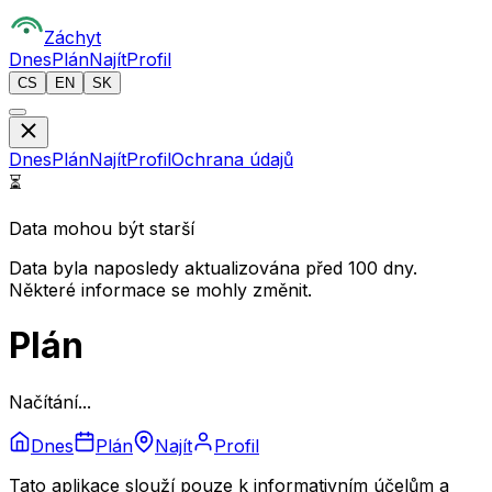
Z
áchyt
Dnes
Plán
Najít
Profil
CS
EN
SK
Dnes
Plán
Najít
Profil
Ochrana údajů
⏳
Data mohou být starší
Data byla naposledy aktualizována před 100 dny.
Některé informace se mohly změnit.
Plán
Načítání...
Dnes
Plán
Najít
Profil
Tato aplikace slouží pouze k informativním účelům a