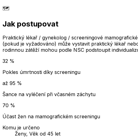
🗺️
Jak postupovat
Praktický lékař / gynekolog / screeningové mamografick
(pokud je vyžadováno) může vystavit praktický lékař ne
rodinnou zátěží mohou podle NSC podstoupit individualizov
32 %
Pokles úmrtnosti díky screeningu
až 95 %
Šance na vyléčení při včasném záchytu
70 %
Účast žen na mamografickém screeningu
Komu je určeno
Ženy, Věk od 45 let