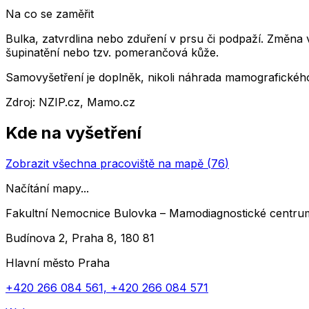
Na co se zaměřit
Bulka, zatvrdlina nebo zduření v prsu či podpaží. Změna
šupinatění nebo tzv. pomerančová kůže.
Samovyšetření je doplněk, nikoli náhrada mamografického
Zdroj
:
NZIP.cz, Mamo.cz
Kde na vyšetření
Zobrazit všechna pracoviště na mapě (
76
)
Načítání mapy...
Fakultní Nemocnice Bulovka – Mamodiagnostické centru
Budínova 2, Praha 8, 180 81
Hlavní město Praha
+420 266 084 561, +420 266 084 571