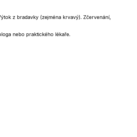
 Výtok z bradavky (zejména krvavý). Zčervenání,
ologa nebo praktického lékaře.