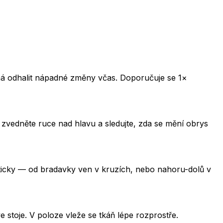
há odhalit nápadné změny včas. Doporučuje se 1×
ak zvedněte ruce nad hlavu a sledujte, zda se mění obrys
maticky — od bradavky ven v kruzích, nebo nahoru-dolů v
 stoje. V poloze vleže se tkáň lépe rozprostře.