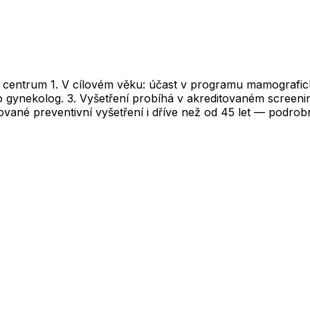
é centrum 1. V cílovém věku: účast v programu mamografic
bo gynekolog. 3. Vyšetření probíhá v akreditovaném scree
ané preventivní vyšetření i dříve než od 45 let — podrobno