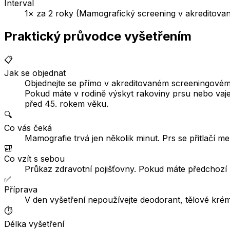
Interval
1× za 2 roky (Mamografický screening v akreditova
Praktický průvodce vyšetřením
📋
Jak se objednat
Objednejte se přímo v akreditovaném screeningové
Pokud máte v rodině výskyt rakoviny prsu nebo vaječ
před 45. rokem věku.
🔍
Co vás čeká
Mamografie trvá jen několik minut. Prs se přitlačí m
🎒
Co vzít s sebou
Průkaz zdravotní pojišťovny. Pokud máte předchozí 
✅
Příprava
V den vyšetření nepoužívejte deodorant, tělové kré
⏱️
Délka vyšetření