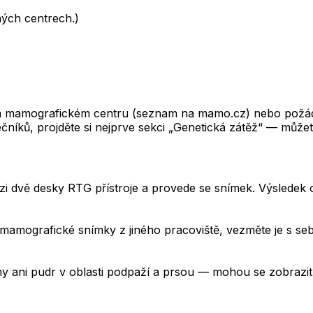
ných centrech.)
m mamografickém centru (seznam na mamo.cz) nebo požádej
níků, projděte si nejprve sekci „Genetická zátěž“ — můžet
ezi dvě desky RTG přístroje a provede se snímek. Výsledek 
mamografické snímky z jiného pracoviště, vezměte je s se
my ani pudr v oblasti podpaží a prsou — mohou se zobrazit