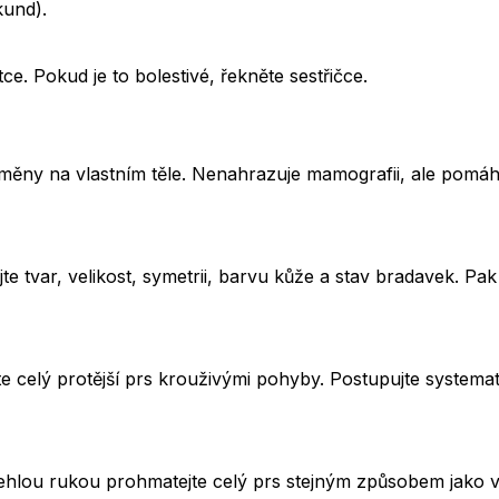
kund).
ce. Pokud je to bolestivé, řekněte sestřičce.
změny na vlastním těle. Nenahrazuje mamografii, ale pomá
jte tvar, velikost, symetrii, barvu kůže a stav bradavek. P
ejte celý protější prs krouživými pohyby. Postupujte syste
lehlou rukou prohmatejte celý prs stejným způsobem jako ve