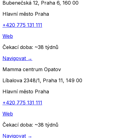
Bubenečská 12, Praha 6, 160 00
Hlavní město Praha
+420 775 131 111
Web
Čekací doba
: ~
38
týdnů
Navigovat
→
Mamma centrum Opatov
Líbalova 2348/1, Praha 11, 149 00
Hlavní město Praha
+420 775 131 111
Web
Čekací doba
: ~
38
týdnů
Navigovat
→