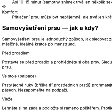
Asi 10–15 minut (samotný snímek trvá jen několik se
💚
Komfort
Přitlačení prsu může být nepříjemné, ale trvá jen krát
Samovyšetření prsu — jak a kdy?
Samovyšetření prsu je jednoduchý způsob, jak sledovat 
měsíčně, ideálně krátce po menstruaci.
Před zrcadlem
Postavte se před zrcadlo a prohlédněte si oba prsy. Sledu
prsu.
Ve stoje (palpace)
Prsty jedné ruky (bříška tří prostředních prstů) prohmat
pásech. Nezapomeňte na podpaží.
Vleže
Lehněte si na záda a podložte si rameno polštářem. Proti