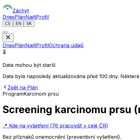
Z
áchyt
Dnes
Plán
Najít
Profil
CS
EN
SK
Dnes
Plán
Najít
Profil
Ochrana údajů
⏳
Data mohou být starší
Data byla naposledy aktualizována před 100 dny. Některé
Zpět na Plán
Program
Karcinom prsu
Screening karcinomu prsu 
📍
Kde na vyšetření
(
76 pracovišť v celé ČR
)
Bez příznaků onemocnění (preventivní vyšetření).