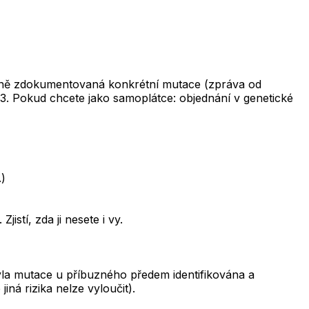
rodině zdokumentovaná konkrétní mutace (zpráva od
 3. Pokud chcete jako samoplátce: objednání v genetické
.)
stí, zda ji nesete i vy.
byla mutace u příbuzného předem identifikována a
ná rizika nelze vyloučit).