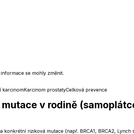
 informace se mohly změnit.
í karcinom
Karcinom prostaty
Celková prevence
é mutace v rodině (samoplátc
na konkrétní riziková mutace (např. BRCA1, BRCA2, Lynch 