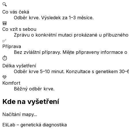
🔍
Co vás čeká
Odběr krve. Výsledek za 1–3 měsíce.
🎒
Co vzít s sebou
Zprávu o konkrétní mutaci prokázané u příbuzného (
✅
Příprava
Bez zvláštní přípravy. Mějte připraveny informace 
⏱️
Délka vyšetření
Odběr krve 5–10 minut. Konzultace s genetikem 30–6
💚
Komfort
Běžný odběr krve.
Kde na vyšetření
Načítání mapy...
EliLab – genetická diagnostika