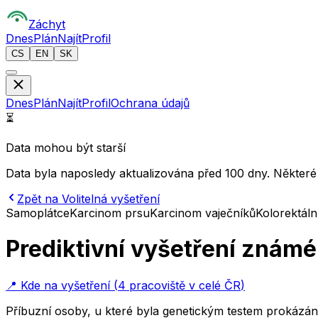
Z
áchyt
Dnes
Plán
Najít
Profil
CS
EN
SK
Dnes
Plán
Najít
Profil
Ochrana údajů
⏳
Data mohou být starší
Data byla naposledy aktualizována před 100 dny. Některé
Zpět na Volitelná vyšetření
Samoplátce
Karcinom prsu
Karcinom vaječníků
Kolorektáln
Prediktivní vyšetření znám
📍
Kde na vyšetření
(
4 pracoviště v celé ČR
)
Příbuzní osoby, u které byla genetickým testem prokázá