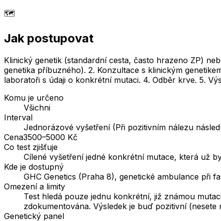
🗺️
Jak postupovat
Klinický genetik (standardní cesta, často hrazeno ZP) ne
genetika příbuzného). 2. Konzultace s klinickým genetike
laboratoři s údaji o konkrétní mutaci. 4. Odběr krve. 5. V
Komu je určeno
Všichni
Interval
Jednorázové vyšetření (Při pozitivním nálezu násled
Cena
3500–5000 Kč
Co test zjišťuje
Cílené vyšetření jedné konkrétní mutace, která už byl
Kde je dostupný
GHC Genetics (Praha 8), genetické ambulance při f
Omezení a limity
Test hledá pouze jednu konkrétní, již známou mutaci
zdokumentována. Výsledek je buď pozitivní (nesete mu
Genetický panel