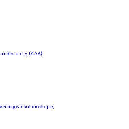
minální aorty (AAA)
eeningová kolonoskopie)