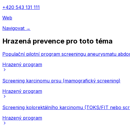
+420 543 131 111
Web
Navigovat
→
Hrazená prevence pro toto téma
Populační pilotní program screeningu aneurysmatu abdo
Hrazený program
Screening karcinomu prsu (mamografický screening)
Hrazený program
Screening kolorektálního karcinomu (TOKS/FIT nebo scr
Hrazený program