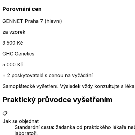
Porovnání cen
GENNET Praha 7 (hlavní)
za vzorek
3 500
Kč
GHC Genetics
5 000
Kč
+
2 poskytovatelé
s cenou na vyžádání
Samoplátecké vyšetření. Výsledek vždy konzultujte s lé
Praktický průvodce vyšetřením
📋
Jak se objednat
Standardní cesta: žádanka od praktického lékaře n
laboratoři.