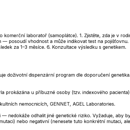
bo komerční laboratoř (samoplátce). 1. Zjistěte, zda je v 
m — posoudí vhodnost a může indikovat test na pojišťovnu.
ýsledek za 1–3 měsíce. 6. Konzultace výsledku s genetikem.
uje doživotní dispenzární program dle doporučení genetika
a prokázána u příbuzné osoby (tzv. indexového pacienta). Zji
akultních nemocnicích, GENNET, AGEL Laboratories.
 — nedokáže odhalit jiné genetické riziko. Vyžaduje, aby 
taci) nebo negativní (nenesete tuto konkrétní mutaci, ale ji