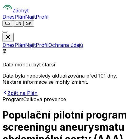
Z
áchyt
Dnes
Plán
Najít
Profil
CS
EN
SK
Dnes
Plán
Najít
Profil
Ochrana údajů
⏳
Data mohou být starší
Data byla naposledy aktualizována před 101 dny.
Některé informace se mohly změnit.
Zpět na Plán
Program
Celková prevence
Populační pilotní program
screeningu aneurysmatu