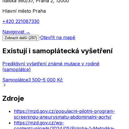
Italská 560/37, Praha 2, 12000
Hlavní město Praha
+420 221087330
Navigovat
→
·
Otevřít na mapě
Zobrazit další (
287
)
Existují i samoplátecká vyšetření
Prediktivní vyšetření známé mutace v rodině
(samoplátce)
Samoplátce
3 500–5 000 Kč
Zdroje
https://mzd.gov.cz/populacni-pilotni-program-
screeningu-aneurysmatu-abdominalni-aorty/
https://mzd.gov.cz/wp-
content/uploads/2024/05/Priloha-1-Metodika-