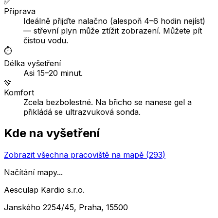
✅
Příprava
Ideálně přijďte nalačno (alespoň 4–6 hodin nejíst)
— střevní plyn může ztížit zobrazení. Můžete pít
čistou vodu.
⏱️
Délka vyšetření
Asi 15–20 minut.
💚
Komfort
Zcela bezbolestné. Na břicho se nanese gel a
přikládá se ultrazvuková sonda.
Kde na vyšetření
Zobrazit všechna pracoviště na mapě (
293
)
Načítání mapy...
Aesculap Kardio s.r.o.
Janského 2254/45, Praha, 15500