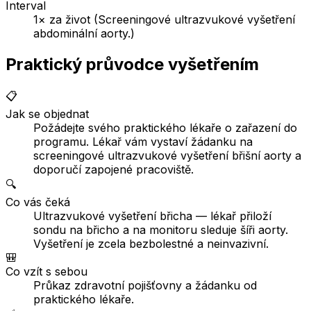
Interval
1× za život (Screeningové ultrazvukové vyšetření
abdominální aorty.)
Praktický průvodce vyšetřením
📋
Jak se objednat
Požádejte svého praktického lékaře o zařazení do
programu. Lékař vám vystaví žádanku na
screeningové ultrazvukové vyšetření břišní aorty a
doporučí zapojené pracoviště.
🔍
Co vás čeká
Ultrazvukové vyšetření břicha — lékař přiloží
sondu na břicho a na monitoru sleduje šíři aorty.
Vyšetření je zcela bezbolestné a neinvazivní.
🎒
Co vzít s sebou
Průkaz zdravotní pojišťovny a žádanku od
praktického lékaře.