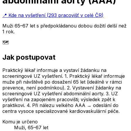
abdominální aorty (AAA)
📍
Kde na vyšetření
(
293 pracovišť v celé ČR
)
Muži 65–67 let s předpokládanou dobou dožití delší než
1 rok.
🗺️
Jak postupovat
Praktický lékař informuje a vystaví žádanku na
screeningové UZ vyšetření. 1. Praktický lékař informuje
muže při návštěvě po dosažení 65 let (ideálně v rámci
prevence, není podmínkou). 2. Vystavení žádanky na
screeningové UZ vyšetření abdominální aorty. 3. UZ
vyšetření na zapojeném pracovišti; výsledek zpět k
praktikovi. 4. Při nálezu velkého AAA → odeslání do
centra vysoce specializované kardiovaskulární péče.
Komu je určeno
Muži, 65–67 let