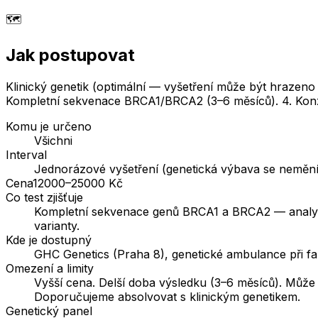
🗺️
Jak postupovat
Klinický genetik (optimální — vyšetření může být hrazeno
Kompletní sekvenace BRCA1/BRCA2 (3–6 měsíců). 4. Konzu
Komu je určeno
Všichni
Interval
Jednorázové vyšetření (genetická výbava se nemění) 
Cena
12000–25000 Kč
Co test zjišťuje
Kompletní sekvenace genů BRCA1 a BRCA2 — analyzu
varianty.
Kde je dostupný
GHC Genetics (Praha 8), genetické ambulance při f
Omezení a limity
Vyšší cena. Delší doba výsledku (3–6 měsíců). Může 
Doporučujeme absolvovat s klinickým genetikem.
Genetický panel