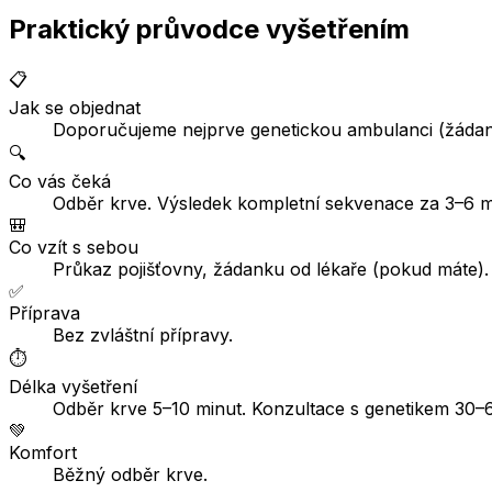
Praktický průvodce vyšetřením
📋
Jak se objednat
Doporučujeme nejprve genetickou ambulanci (žádank
🔍
Co vás čeká
Odběr krve. Výsledek kompletní sekvenace za 3–6 m
🎒
Co vzít s sebou
Průkaz pojišťovny, žádanku od lékaře (pokud máte)
✅
Příprava
Bez zvláštní přípravy.
⏱️
Délka vyšetření
Odběr krve 5–10 minut. Konzultace s genetikem 30–6
💚
Komfort
Běžný odběr krve.