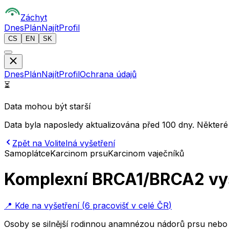
Z
áchyt
Dnes
Plán
Najít
Profil
CS
EN
SK
Dnes
Plán
Najít
Profil
Ochrana údajů
⏳
Data mohou být starší
Data byla naposledy aktualizována před 100 dny. Některé
Zpět na Volitelná vyšetření
Samoplátce
Karcinom prsu
Karcinom vaječníků
Komplexní BRCA1/BRCA2 vyš
📍
Kde na vyšetření
(
6 pracovišť v celé ČR
)
Osoby se silnější rodinnou anamnézou nádorů prsu nebo 