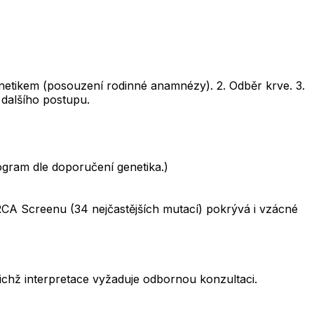
enetikem (posouzení rodinné anamnézy). 2. Odběr krve. 3.
dalšího postupu.
ogram dle doporučení genetika.)
A Screenu (34 nejčastějších mutací) pokrývá i vzácné
ichž interpretace vyžaduje odbornou konzultaci.