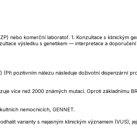
 ZP) nebo komerční laboratoř. 1. Konzultace s klinickým g
ltace výsledku s genetikem — interpretace a doporučení 
(Při pozitivním nálezu následuje doživotní dispenzární pr
je více než 2000 známých mutací. Oproti základnímu BRC
akultních nemocnicích, GENNET.
odhalit varianty s nejasným klinickým významem (VUS), jej