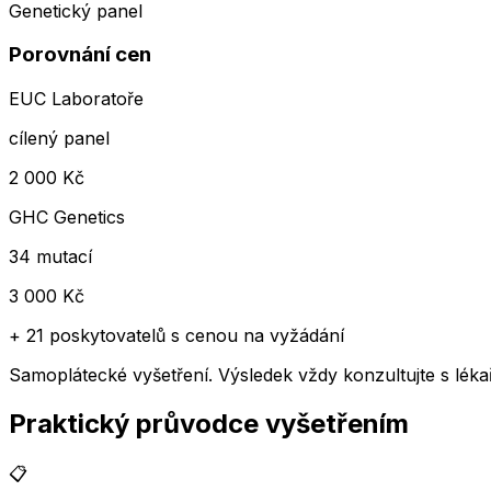
Genetický panel
Porovnání cen
EUC Laboratoře
cílený panel
2 000
Kč
GHC Genetics
34 mutací
3 000
Kč
+
21 poskytovatelů
s cenou na vyžádání
Samoplátecké vyšetření. Výsledek vždy konzultujte s lé
Praktický průvodce vyšetřením
📋