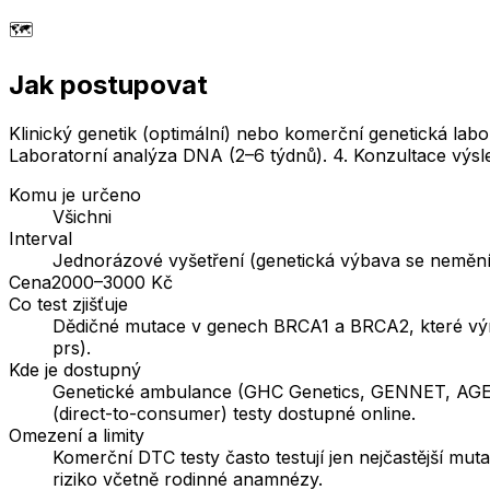
🗺️
Jak postupovat
Klinický genetik (optimální) nebo komerční genetická labo
Laboratorní analýza DNA (2–6 týdnů). 4. Konzultace výsl
Komu je určeno
Všichni
Interval
Jednorázové vyšetření (genetická výbava se nemění) 
Cena
2000–3000 Kč
Co test zjišťuje
Dědičné mutace v genech BRCA1 a BRCA2, které výraz
prs).
Kde je dostupný
Genetické ambulance (GHC Genetics, GENNET, AGEL 
(direct-to-consumer) testy dostupné online.
Omezení a limity
Komerční DTC testy často testují jen nejčastější mu
riziko včetně rodinné anamnézy.