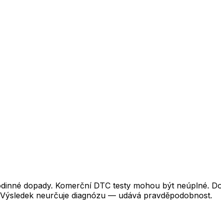
odinné dopady. Komerční DTC testy mohou být neúplné. Do
. Výsledek neurčuje diagnózu — udává pravděpodobnost.