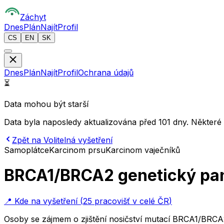
Z
áchyt
Dnes
Plán
Najít
Profil
CS
EN
SK
Dnes
Plán
Najít
Profil
Ochrana údajů
⏳
Data mohou být starší
Data byla naposledy aktualizována před 101 dny. Některé
Zpět na Volitelná vyšetření
Samoplátce
Karcinom prsu
Karcinom vaječníků
BRCA1/BRCA2 genetický pan
📍
Kde na vyšetření
(
25 pracovišť v celé ČR
)
Osoby se zájmem o zjištění nosičství mutací BRCA1/BRCA