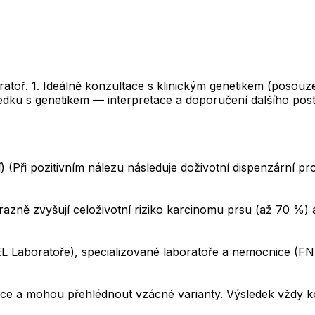
ratoř. 1. Ideálně konzultace s klinickým genetikem (posouz
edku s genetikem — interpretace a doporučení dalšího pos
(Při pozitivním nálezu následuje doživotní dispenzární pr
ně zvyšují celoživotní riziko karcinomu prsu (až 70 %) a 
Laboratoře), specializované laboratoře a nemocnice (FN
tace a mohou přehlédnout vzácné varianty. Výsledek vždy k