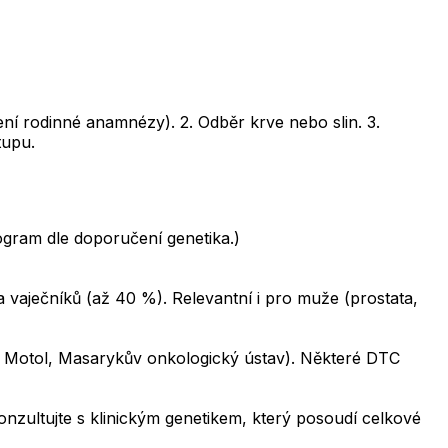
ení rodinné anamnézy). 2. Odběr krve nebo slin. 3.
tupu.
ogram dle doporučení genetika.)
vaječníků (až 40 %). Relevantní i pro muže (prostata,
 Motol, Masarykův onkologický ústav). Některé DTC
onzultujte s klinickým genetikem, který posoudí celkové