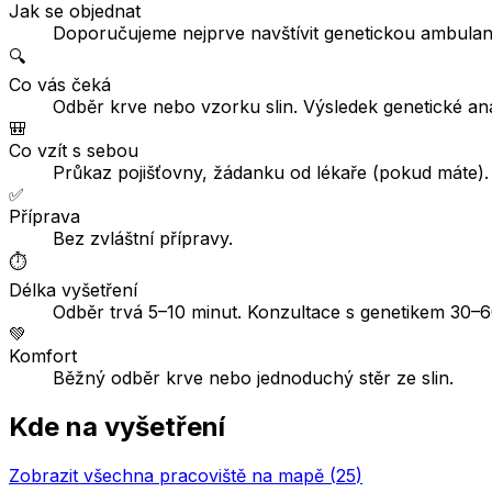
Jak se objednat
Doporučujeme nejprve navštívit genetickou ambulanci
🔍
Co vás čeká
Odběr krve nebo vzorku slin. Výsledek genetické an
🎒
Co vzít s sebou
Průkaz pojišťovny, žádanku od lékaře (pokud máte).
✅
Příprava
Bez zvláštní přípravy.
⏱️
Délka vyšetření
Odběr trvá 5–10 minut. Konzultace s genetikem 30–6
💚
Komfort
Běžný odběr krve nebo jednoduchý stěr ze slin.
Kde na vyšetření
Zobrazit všechna pracoviště na mapě (
25
)