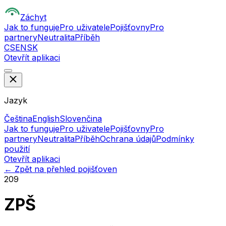
Z
áchyt
Jak to funguje
Pro uživatele
Pojišťovny
Pro
partnery
Neutralita
Příběh
CS
EN
SK
Otevřít aplikaci
Jazyk
Čeština
English
Slovenčina
Jak to funguje
Pro uživatele
Pojišťovny
Pro
partnery
Neutralita
Příběh
Ochrana údajů
Podmínky
použití
Otevřít aplikaci
← Zpět na přehled pojišťoven
209
ZPŠ