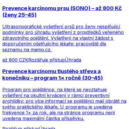
Prevence karcinomu prsu (SONO) – až 800 Kč
(ženy 25–45)
Ultrasonografické vyšetření prsů pro ženy nesplňující
podmínky pro úhradu vyšetření z prostředků veřejného
zdravotního pojištění. Vyšetření na vlastní žádost s
doporučením ošetřujícího lékaře; pracoviště dle
seznamu na mamo.cz.
až 800 CZK
Rozšiřuje přístup
Úhrada
Prevence karcinomu tlustého střeva a
konečníku – program 1× ročně (30–45)
Program pro pojištěnce, na které se nevztahuje
vyšetření na okultní krvácení v rámci preventivní
prohlídky; pro více informací se pojištěnci mají obrátit na
svého praktického lékaře. U programu je uvedena
frekvence 1× za rok, ale na stránce programu není
uvedena maximální částka příspěvku.
Rozšiřuje přístup
Úhrada