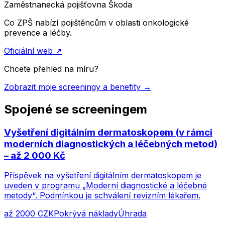
Zaměstnanecká pojišťovna Škoda
Co ZPŠ nabízí pojištěncům v oblasti onkologické
prevence a léčby.
Oficiální web
↗
Chcete přehled na míru?
Zobrazit moje screeningy a benefity →
Spojené se screeningem
Vyšetření digitálním dermatoskopem (v rámci
moderních diagnostických a léčebných metod)
– až 2 000 Kč
Příspěvek na vyšetření digitálním dermatoskopem je
uveden v programu „Moderní diagnostické a léčebné
metody“. Podmínkou je schválení revizním lékařem.
až 2000 CZK
Pokrývá náklady
Úhrada