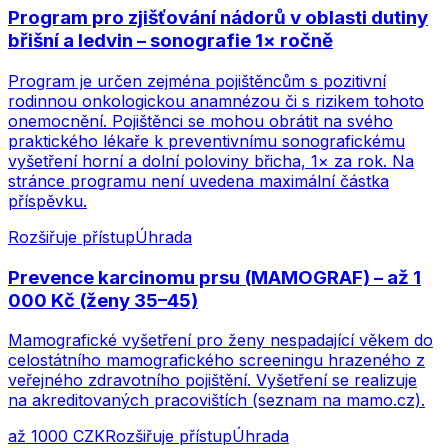
Program pro zjišťování nádorů v oblasti dutiny
břišní a ledvin – sonografie 1× ročně
Program je určen zejména pojištěncům s pozitivní
rodinnou onkologickou anamnézou či s rizikem tohoto
onemocnění. Pojištěnci se mohou obrátit na svého
praktického lékaře k preventivnímu sonografickému
vyšetření horní a dolní poloviny břicha, 1× za rok. Na
stránce programu není uvedena maximální částka
příspěvku.
Rozšiřuje přístup
Úhrada
Prevence karcinomu prsu (MAMOGRAF) – až 1
000 Kč (ženy 35–45)
Mamografické vyšetření pro ženy nespadající věkem do
celostátního mamografického screeningu hrazeného z
veřejného zdravotního pojištění. Vyšetření se realizuje
na akreditovaných pracovištích (seznam na mamo.cz).
až 1000 CZK
Rozšiřuje přístup
Úhrada