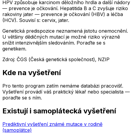
HPV způsobuje karcinom děložního hrdla a další nádory
— prevence je očkování. Hepatitida B a C zvyšuje riziko
rakoviny jater — prevence je očkování (HBV) a léčba
(HCV). Souvisí s: cervix, jater.
Genetická predispozice neznamená jistotu onemocnění.
U většiny dědičných mutací je možné riziko výrazně
snížit intenzivnějším sledováním. Poraďte se s
genetikem.
Zdroj
:
ČGS (Česká genetická společnost), NZIP
Kde na vyšetření
Pro tento program zatím nemáme databázi pracovišť.
Vyšetření provádí váš praktický lékař nebo specialista —
poraďte se s ním.
Existují i samoplátecká vyšetření
Prediktivní vyšetření známé mutace v rodině
(samoplátce)