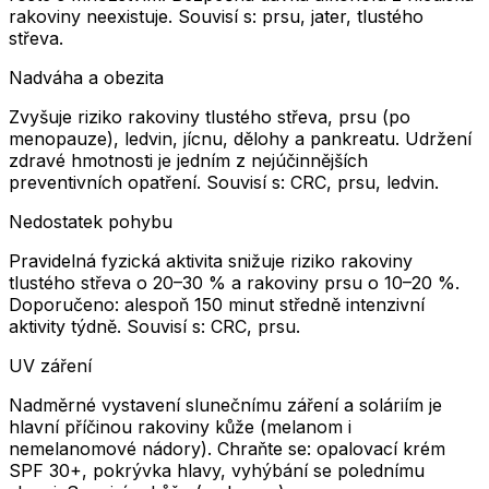
rakoviny neexistuje. Souvisí s: prsu, jater, tlustého
střeva.
Nadváha a obezita
Zvyšuje riziko rakoviny tlustého střeva, prsu (po
menopauze), ledvin, jícnu, dělohy a pankreatu. Udržení
zdravé hmotnosti je jedním z nejúčinnějších
preventivních opatření. Souvisí s: CRC, prsu, ledvin.
Nedostatek pohybu
Pravidelná fyzická aktivita snižuje riziko rakoviny
tlustého střeva o 20–30 % a rakoviny prsu o 10–20 %.
Doporučeno: alespoň 150 minut středně intenzivní
aktivity týdně. Souvisí s: CRC, prsu.
UV záření
Nadměrné vystavení slunečnímu záření a soláriím je
hlavní příčinou rakoviny kůže (melanom i
nemelanomové nádory). Chraňte se: opalovací krém
SPF 30+, pokrývka hlavy, vyhýbání se polednímu