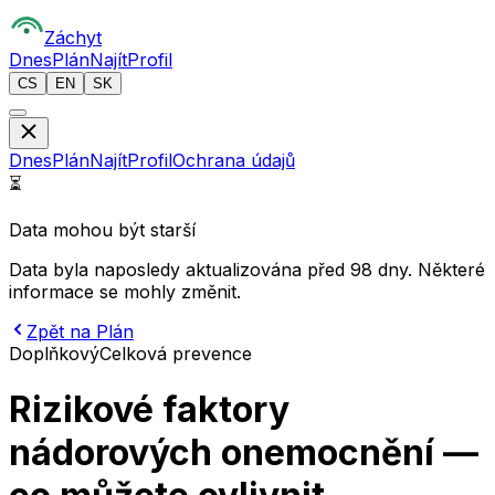
Z
áchyt
Dnes
Plán
Najít
Profil
CS
EN
SK
Dnes
Plán
Najít
Profil
Ochrana údajů
⏳
Data mohou být starší
Data byla naposledy aktualizována před 98 dny. Některé
informace se mohly změnit.
Zpět na Plán
Doplňkový
Celková prevence
Rizikové faktory
nádorových onemocnění —