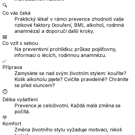
🔍
Co vás čeká
Praktický lékař v rámci prevence zhodnotí vaše
rizikové faktory (kouření, BMI, alkohol, rodinná
anamnéza) a doporučí další kroky.
🎒
Co vzít s sebou
Na preventivní prohlídku: průkaz pojišťovny,
informaci o lécích, rodinnou anamnézu.
✅
Příprava
Zamyslete se nad svým životním stylem: kouříte?
Kolik alkoholu pijete? Cvičíte pravidelně? Chráníte
se před sluncem?
⏱️
Délka vyšetření
Prevence je celoživotní. Každá malá změna se
počítá.
💚
Komfort
Změna životního stylu vyžaduje motivaci, nikoli