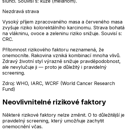
slunci. Souvisí s: kůže (melanom).
Nezdravá strava
Vysoký příjem zpracovaného masa a červeného masa
zvyšuje riziko kolorektálního karcinomu. Strava bohatá
na vlákninu, ovoce a zeleninu riziko snižuje. Souvisí s:
CRC.
Přítomnost rizikového faktoru neznamená, že
onemocníte. Rakovina vzniká kombinací mnoha vlivů.
Zdravý životní styl výrazně snižuje pravděpodobnost,
ale nevylučuje ji — proto je důležitý i pravidelný
screening.
Zdroj
:
WHO, IARC, WCRF (World Cancer Research
Fund)
Neovlivnitelné rizikové faktory
Některé rizikové faktory nelze změnit. O to důležitější je
pravidelný screening, který umožňuje zachytit
onemocnění včas.