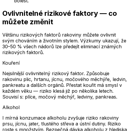
bolest.
Ovlivnitelné rizikové faktory — co
můžete změnit
Většinu rizikových faktorů rakoviny můžete ovlivnit
svým chováním a životním stylem. Výzkumy ukazují, že
30–50 % všech nádorů lze předejít eliminací známých
rizikových faktorů.
Kouření
Nejsilnější ovlivnitelný rizikový faktor. Způsobuje
rakovinu plic, hrtanu, jícnu, močového měchýře, ledvin,
pankreatu a dalších orgánů. Přestat kouřit má smysl v
každém věku — riziko klesá již po několika letech.
Souvisí s: plíce, močový měchýř, ledviny, pankreas.
Alkohol
I mírná konzumace alkoholu zvyšuje riziko rakoviny
prsu, jícnu, jater, tlustého střeva a ústní dutiny. Riziko
roste s množstvím. Bezpečná dávka alkoholu z hlediska