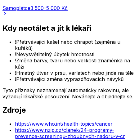
Samoplátce
3 500–5 000 Kč
Kdy neotálet a jít k lékaři
!
Přetrvávající kašel nebo chrapot (zejména u
kuřáků)
!
Nevysvětlitelný úbytek hmotnosti
!
Změna barvy, tvaru nebo velikosti znaménka na
kůži
!
Hmatný útvar v prsu, varlatech nebo jinde na těle
!
Přetrvávající změna vyprazdňovacích návyků
Tyto příznaky neznamenají automaticky rakovinu, ale
vyžadují lékařské posouzení. Neváhejte a objednejte se.
Zdroje
https://www.who.int/health-topics/cancer
https://www.nzip.cz/clanek/24-programy-
prevence-screeningu-zhoubnych-nadoru-v-cr