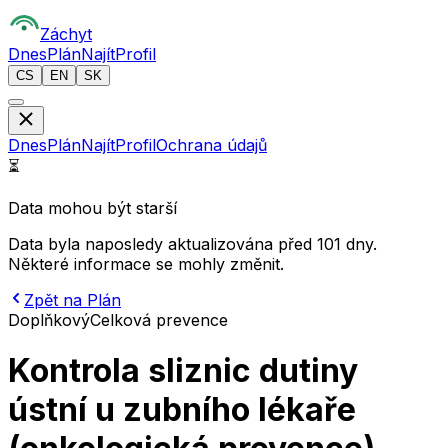
Z
áchyt
Dnes
Plán
Najít
Profil
CS
EN
SK
Dnes
Plán
Najít
Profil
Ochrana údajů
⏳
Data mohou být starší
Data byla naposledy aktualizována před 101 dny.
Některé informace se mohly změnit.
Zpět na Plán
Doplňkový
Celková prevence
Kontrola sliznic dutiny
ústní u zubního lékaře