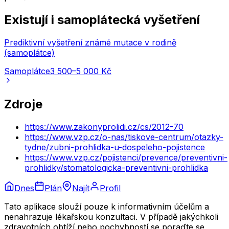
Existují i samoplátecká vyšetření
Prediktivní vyšetření známé mutace v rodině
(samoplátce)
Samoplátce
3 500–5 000 Kč
Zdroje
https://www.zakonyprolidi.cz/cs/2012-70
https://www.vzp.cz/o-nas/tiskove-centrum/otazky-
tydne/zubni-prohlidka-u-dospeleho-pojistence
https://www.vzp.cz/pojistenci/prevence/preventivni-
prohlidky/stomatologicka-preventivni-prohlidka
Dnes
Plán
Najít
Profil
Tato aplikace slouží pouze k informativním účelům a
nenahrazuje lékařskou konzultaci. V případě jakýchkoli
zdravotních obtíží nebo pochybností se poraďte se