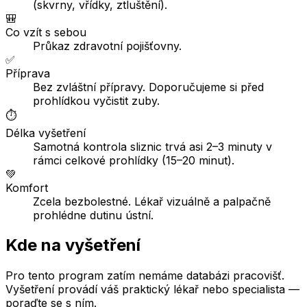
(skvrny, vřídky, ztluštění).
🎒
Co vzít s sebou
Průkaz zdravotní pojišťovny.
✅
Příprava
Bez zvláštní přípravy. Doporučujeme si před
prohlídkou vyčistit zuby.
⏱️
Délka vyšetření
Samotná kontrola sliznic trvá asi 2–3 minuty v
rámci celkové prohlídky (15–20 minut).
💚
Komfort
Zcela bezbolestné. Lékař vizuálně a palpačně
prohlédne dutinu ústní.
Kde na vyšetření
Pro tento program zatím nemáme databázi pracovišť.
Vyšetření provádí váš praktický lékař nebo specialista —
poraďte se s ním.