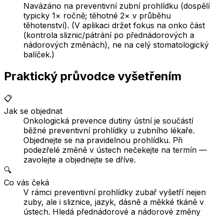
Navázáno na preventivní zubní prohlídku (dospělí
typicky 1× ročně; těhotné 2× v průběhu
těhotenství). (V aplikaci držet fokus na onko část
(kontrola sliznic/pátrání po přednádorových a
nádorových změnách), ne na celý stomatologický
balíček.)
Praktický průvodce vyšetřením
📋
Jak se objednat
Onkologická prevence dutiny ústní je součástí
běžné preventivní prohlídky u zubního lékaře.
Objednejte se na pravidelnou prohlídku. Při
podezřelé změně v ústech nečekejte na termín —
zavolejte a objednejte se dříve.
🔍
Co vás čeká
V rámci preventivní prohlídky zubař vyšetří nejen
zuby, ale i sliznice, jazyk, dásně a měkké tkáně v
ústech. Hledá přednádorové a nádorové změny