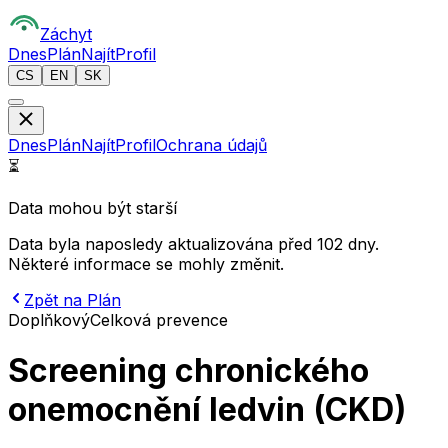
Z
áchyt
Dnes
Plán
Najít
Profil
CS
EN
SK
Dnes
Plán
Najít
Profil
Ochrana údajů
⏳
Data mohou být starší
Data byla naposledy aktualizována před 102 dny.
Některé informace se mohly změnit.
Zpět na Plán
Doplňkový
Celková prevence
Screening chronického
onemocnění ledvin (CKD)