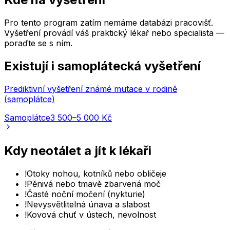
Pro tento program zatím nemáme databázi pracovišť.
Vyšetření provádí váš praktický lékař nebo specialista —
poraďte se s ním.
Existují i samoplátecká vyšetření
Prediktivní vyšetření známé mutace v rodině
(samoplátce)
Samoplátce
3 500–5 000 Kč
Kdy neotálet a jít k lékaři
!
Otoky nohou, kotníků nebo obličeje
!
Pěnivá nebo tmavě zbarvená moč
!
Časté noční močení (nykturie)
!
Nevysvětlitelná únava a slabost
!
Kovová chuť v ústech, nevolnost