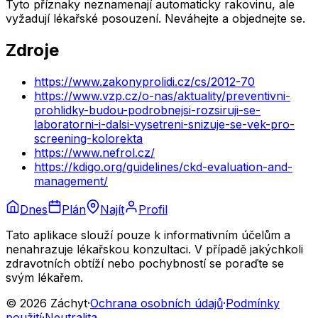
Tyto příznaky neznamenají automaticky rakovinu, ale
vyžadují lékařské posouzení. Neváhejte a objednejte se.
Zdroje
https://www.zakonyprolidi.cz/cs/2012-70
https://www.vzp.cz/o-nas/aktuality/preventivni-
prohlidky-budou-podrobnejsi-rozsiruji-se-
laboratorni-i-dalsi-vysetreni-snizuje-se-vek-pro-
screening-kolorekta
https://www.nefrol.cz/
https://kdigo.org/guidelines/ckd-evaluation-and-
management/
Dnes
Plán
Najít
Profil
Tato aplikace slouží pouze k informativním účelům a
nenahrazuje lékařskou konzultaci. V případě jakýchkoli
zdravotních obtíží nebo pochybností se poraďte se
svým lékařem.
© 2026 Záchyt
·
Ochrana osobních údajů
·
Podmínky
použití
·
Neutralita