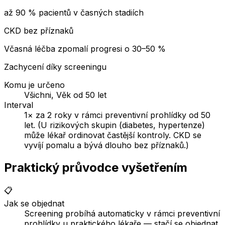
až 90 % pacientů v časných stadiích
CKD bez příznaků
Včasná léčba zpomalí progresi o 30–50 %
Zachycení díky screeningu
Komu je určeno
Všichni, Věk od 50 let
Interval
1× za 2 roky v rámci preventivní prohlídky od 50
let. (U rizikových skupin (diabetes, hypertenze)
může lékař ordinovat častější kontroly. CKD se
vyvíjí pomalu a bývá dlouho bez příznaků.)
Praktický průvodce vyšetřením
📋
Jak se objednat
Screening probíhá automaticky v rámci preventivní
prohlídky u praktického lékaře — stačí se objednat