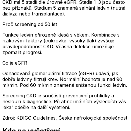
CKD má 5 stadií dle úrovně eGFR. Stadia 1–3 jsou často
bez příznaků. Stadium 5 znamená selhání ledvin (nutná
dialýza nebo transplantace).
Proč screening od 50 let
Funkce ledvin přirozeně klesá s věkem. Kombinace s
rizikovými faktory (cukrovka, vysoký tlak) zvyšuje
pravděpodobnost CKD. Včasná detekce umožňuje
zpomalit progresi.
Co je eGFR
Odhadovaná glomerulární filtrace (eGFR) udává, jak
dobře ledviny filtrují krev. Normální hodnota je nad 90
ml/min. Pod 60 ml/min znamená sníženou funkci ledvin.
Screening CKD je součástí preventivní prohlídky a
neslouží k diagnostice. Při abnormálních výsledcích vás
lékař odešle na další vyšetření.
Zdroj
:
KDIGO Guidelines, Česká nefrologická společnost
Kde na vyšetření