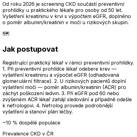
Od roku 2026 je screening CKD součástí preventivní
prohlídky u praktického lékaře pro osoby od 50 let.
Vyšetření kreatininu v krvi s výpočtem eGFR, doplněno
o poměr albumin/kreatinin v moči u rizikových skupin.
🗺️
Jak postupovat
Registrující praktický lékař v rámci preventivní prohlídky.
1. Při preventivní prohlídce lékař odebere krev —
vyšetření kreatininu a výpočet eGFR (odhadovaná
glomerulární filtrace). 2. U rizikových pacientů doplní
vyšetření moči — poměr albumin/kreatinin (ACR) pro
záchyt poškození ledvin. 3. Při eGFR pod 60 nebo
zvýšeném ACR lékař zahájí sledování a případně odešle
k nefrologovi. 4. Nefrolog provede podrobnější
vyšetření a stanoví plán léčby.
~10 % dospělé populace
Prevalence CKD v ČR