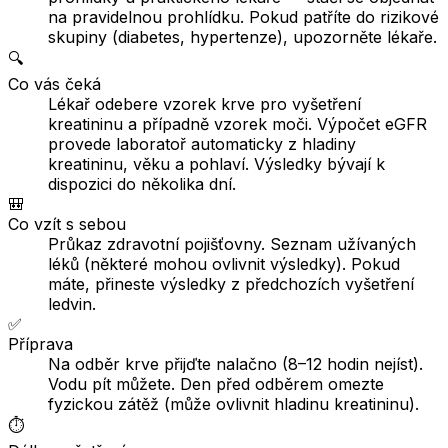
na pravidelnou prohlídku. Pokud patříte do rizikové
skupiny (diabetes, hypertenze), upozorněte lékaře.
🔍
Co vás čeká
Lékař odebere vzorek krve pro vyšetření
kreatininu a případně vzorek moči. Výpočet eGFR
provede laboratoř automaticky z hladiny
kreatininu, věku a pohlaví. Výsledky bývají k
dispozici do několika dní.
🎒
Co vzít s sebou
Průkaz zdravotní pojišťovny. Seznam užívaných
léků (některé mohou ovlivnit výsledky). Pokud
máte, přineste výsledky z předchozích vyšetření
ledvin.
✅
Příprava
Na odběr krve přijďte nalačno (8–12 hodin nejíst).
Vodu pít můžete. Den před odběrem omezte
fyzickou zátěž (může ovlivnit hladinu kreatininu).
⏱️