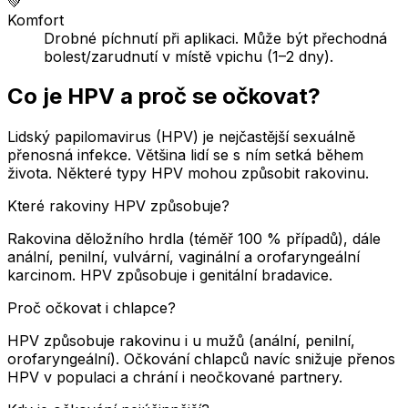
💚
Komfort
Drobné píchnutí při aplikaci. Může být přechodná
bolest/zarudnutí v místě vpichu (1–2 dny).
Co je HPV a proč se očkovat?
Lidský papilomavirus (HPV) je nejčastější sexuálně
přenosná infekce. Většina lidí se s ním setká během
života. Některé typy HPV mohou způsobit rakovinu.
Které rakoviny HPV způsobuje?
Rakovina děložního hrdla (téměř 100 % případů), dále
anální, penilní, vulvární, vaginální a orofaryngeální
karcinom. HPV způsobuje i genitální bradavice.
Proč očkovat i chlapce?
HPV způsobuje rakovinu i u mužů (anální, penilní,
orofaryngeální). Očkování chlapců navíc snižuje přenos
HPV v populaci a chrání i neočkované partnery.