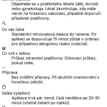
Objednejte se u praktického lékaře (děti, dorost)
nebo gynekologa. Lékař zkontroluje, zda máte
nárok na hrazenou vakcinaci, případně doporučí
příspěvek pojišťovny.
🔍
Co vás čeká
Standardní nitrosvalová injekce do ramene. Po
aplikaci se doporučuje 15 minut zůstat v ordinaci
pro případnou alergickou reakci (vzácná).
🎒
Co vzít s sebou
Průkaz zdravotní pojišťovny. Očkovací průkaz,
pokud máte.
✅
Příprava
Bez zvláštní přípravy. Při akutním onemocnění s
horečkou odložit.
⏱️
Délka vyšetření
Aplikace trvá pár minut. Celá návštěva asi 20–30
minut (včetně čekání po injekci).