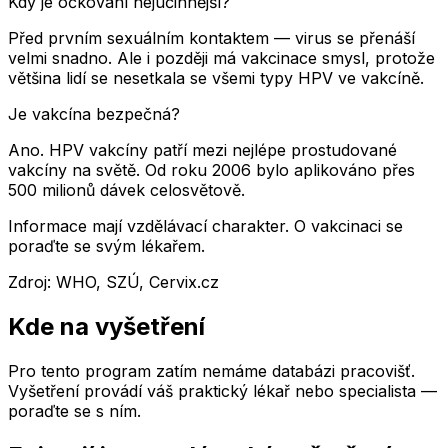
Kdy je očkování nejúčinnější?
Před prvním sexuálním kontaktem — virus se přenáší
velmi snadno. Ale i později má vakcinace smysl, protože
většina lidí se nesetkala se všemi typy HPV ve vakcíně.
Je vakcína bezpečná?
Ano. HPV vakcíny patří mezi nejlépe prostudované
vakcíny na světě. Od roku 2006 bylo aplikováno přes
500 milionů dávek celosvětově.
Informace mají vzdělávací charakter. O vakcinaci se
poraďte se svým lékařem.
Zdroj
:
WHO, SZÚ, Cervix.cz
Kde na vyšetření
Pro tento program zatím nemáme databázi pracovišť.
Vyšetření provádí váš praktický lékař nebo specialista —
poraďte se s ním.