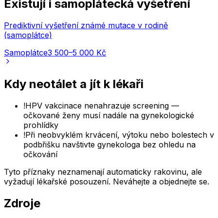
Existují i samoplátecká vyšetření
Prediktivní vyšetření známé mutace v rodině
(samoplátce)
Samoplátce
3 500–5 000 Kč
Kdy neotálet a jít k lékaři
!
HPV vakcinace nenahrazuje screening —
očkované ženy musí nadále na gynekologické
prohlídky
!
Při neobvyklém krvácení, výtoku nebo bolestech v
podbřišku navštivte gynekologa bez ohledu na
očkování
Tyto příznaky neznamenají automaticky rakovinu, ale
vyžadují lékařské posouzení. Neváhejte a objednejte se.
Zdroje