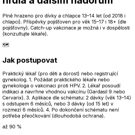
hrdla a dalším nádorům
Plně hrazeno pro dívky a chlapce 13–14 let (od 2018 i
chlapci). Příspěvky pojišťoven pro věk 15–17 i 18+ (dle
pojišťovny). Catch-up vakcinace je možná i v dospělosti
(konzultujte lékaře).
🗺️
Jak postupovat
Praktický lékař (pro děti a dorost) nebo registrující
gynekolog. 1. Požádat praktického lékaře nebo
gynekologa o vakcinaci proti HPV. 2. Lékař posoudí
indikaci a navrhne vhodnou vakcínu (Gardasil 9 nebo
Cervarix). 3. Aplikace dle schématu: 2 dávky (věk 13–14)
s odstupem 6 měsíců, nebo 3 dávky (od 15 let) v
rozmezí 6 měsíců. 4. Po dokončení schématu není
potřeba přeočkování (dlouhodobá ochrana).
až 90 %