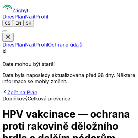
Z
áchyt
Dnes
Plán
Najít
Profil
CS
EN
SK
Dnes
Plán
Najít
Profil
Ochrana údajů
⏳
Data mohou být starší
Data byla naposledy aktualizována před 98 dny. Některé
informace se mohly změnit.
Zpět na Plán
Doplňkový
Celková prevence
HPV vakcinace — ochrana
proti rakovině děložního