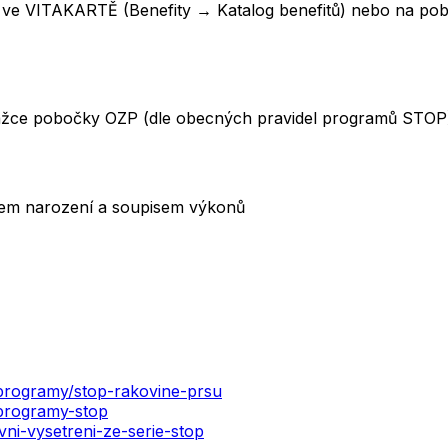
ku ve VITAKARTĚ (Benefity → Katalog benefitů) nebo na po
žce pobočky OZP (dle obecných pravidel programů STOP
tem narození a soupisem výkonů
-programy/stop-rakovine-prsu
-programy-stop
vni-vysetreni-ze-serie-stop