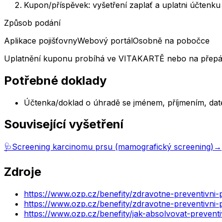
Kupon/příspěvek: vyšetření zaplať a uplatni účten
Způsob podání
Aplikace pojišťovny
Webový portál
Osobně na pobočce
Uplatnění kuponu probíhá ve VITAKARTĚ nebo na přepá
Potřebné doklady
Účtenka/doklad o úhradě se jménem, příjmením, da
Související vyšetření
🩺
Screening karcinomu prsu (mamografický screening)
→
Zdroje
https://www.ozp.cz/benefity/zdravotne-preventivni
https://www.ozp.cz/benefity/zdravotne-preventivni
https://www.ozp.cz/benefity/jak-absolvovat-preventi