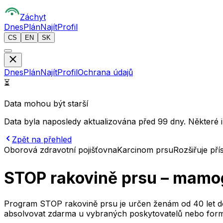
Z
áchyt
Dnes
Plán
Najít
Profil
CS
EN
SK
Dnes
Plán
Najít
Profil
Ochrana údajů
⏳
Data mohou být starší
Data byla naposledy aktualizována před 99 dny. Některé 
Zpět na přehled
Oborová zdravotní pojišťovna
Karcinom prsu
Rozšiřuje pří
STOP rakovině prsu – mamo
Program STOP rakovině prsu je určen ženám od 40 let do d
absolvovat zdarma u vybraných poskytovatelů nebo formo