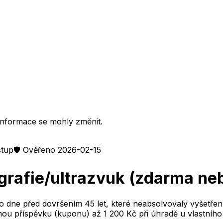
informace se mohly změnit.
stup
🛡️ Ověřeno 2026-02-15
grafie/ultrazvuk (zdarma ne
ne před dovršením 45 let, které neabsolvovaly vyšetření z
u příspěvku (kuponu) až 1 200 Kč při úhradě u vlastního 