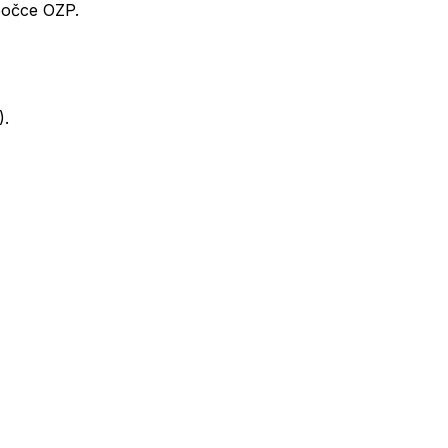
bočce OZP.
).