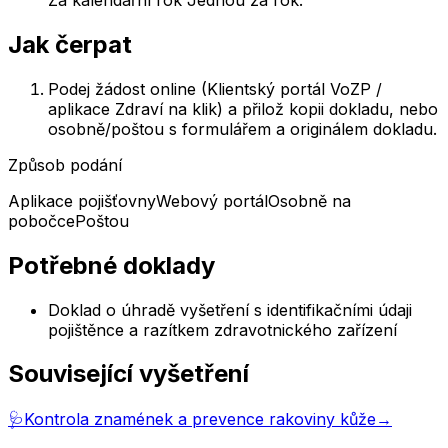
Jak čerpat
Podej žádost online (Klientský portál VoZP /
aplikace Zdraví na klik) a přilož kopii dokladu, nebo
osobně/poštou s formulářem a originálem dokladu.
Způsob podání
Aplikace pojišťovny
Webový portál
Osobně na
pobočce
Poštou
Potřebné doklady
Doklad o úhradě vyšetření s identifikačními údaji
pojištěnce a razítkem zdravotnického zařízení
Související vyšetření
🩺
Kontrola znamének a prevence rakoviny kůže
→