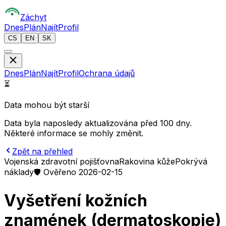
Z
áchyt
Dnes
Plán
Najít
Profil
CS
EN
SK
Dnes
Plán
Najít
Profil
Ochrana údajů
⏳
Data mohou být starší
Data byla naposledy aktualizována před 100 dny.
Některé informace se mohly změnit.
Zpět na přehled
Vojenská zdravotní pojišťovna
Rakovina kůže
Pokrývá
náklady
🛡️ Ověřeno 2026-02-15
Vyšetření kožních
znamének (dermatoskopie)