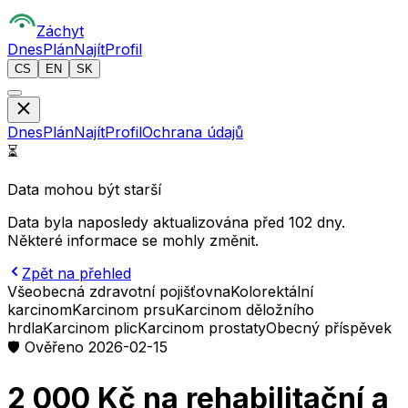
Z
áchyt
Dnes
Plán
Najít
Profil
CS
EN
SK
Dnes
Plán
Najít
Profil
Ochrana údajů
⏳
Data mohou být starší
Data byla naposledy aktualizována před 102 dny.
Některé informace se mohly změnit.
Zpět na přehled
Všeobecná zdravotní pojišťovna
Kolorektální
karcinom
Karcinom prsu
Karcinom děložního
hrdla
Karcinom plic
Karcinom prostaty
Obecný příspěvek
🛡️ Ověřeno 2026-02-15
2 000 Kč na rehabilitační a