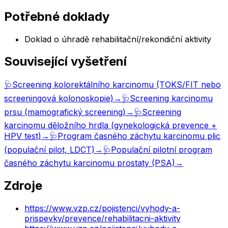
Potřebné doklady
Doklad o úhradě rehabilitační/rekondiční aktivity
Související vyšetření
🩺
Screening kolorektálního karcinomu (TOKS/FIT nebo
screeningová kolonoskopie)
→
🩺
Screening karcinomu
prsu (mamografický screening)
→
🩺
Screening
karcinomu děložního hrdla (gynekologická prevence +
HPV test)
→
🩺
Program časného záchytu karcinomu plic
(populační pilot, LDCT)
→
🩺
Populační pilotní program
časného záchytu karcinomu prostaty (PSA)
→
Zdroje
https://www.vzp.cz/pojistenci/vyhody-a-
prispevky/prevence/rehabilitacni-aktivity