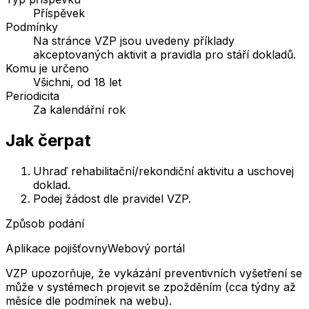
Příspěvek
Podmínky
Na stránce VZP jsou uvedeny příklady
akceptovaných aktivit a pravidla pro stáří dokladů.
Komu je určeno
Všichni, od 18 let
Periodicita
Za kalendářní rok
Jak čerpat
Uhraď rehabilitační/rekondiční aktivitu a uschovej
doklad.
Podej žádost dle pravidel VZP.
Způsob podání
Aplikace pojišťovny
Webový portál
VZP upozorňuje, že vykázání preventivních vyšetření se
může v systémech projevit se zpožděním (cca týdny až
měsíce dle podmínek na webu).