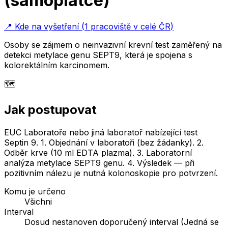
(samoplátce)
📍
Kde na vyšetření
(
1 pracoviště v celé ČR
)
Osoby se zájmem o neinvazivní krevní test zaměřený na
detekci metylace genu SEPT9, která je spojena s
kolorektálním karcinomem.
🗺️
Jak postupovat
EUC Laboratoře nebo jiná laboratoř nabízející test
Septin 9. 1. Objednání v laboratoři (bez žádanky). 2.
Odběr krve (10 ml EDTA plazma). 3. Laboratorní
analýza metylace SEPT9 genu. 4. Výsledek — při
pozitivním nálezu je nutná kolonoskopie pro potvrzení.
Komu je určeno
Všichni
Interval
Dosud nestanoven doporučený interval (Jedná se