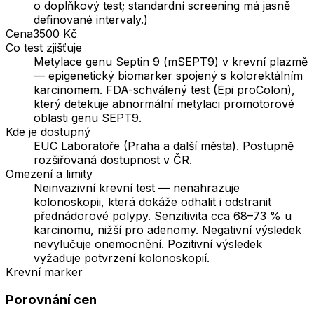
o doplňkový test; standardní screening má jasně
definované intervaly.)
Cena
3500 Kč
Co test zjišťuje
Metylace genu Septin 9 (mSEPT9) v krevní plazmě
— epigenetický biomarker spojený s kolorektálním
karcinomem. FDA-schválený test (Epi proColon),
který detekuje abnormální metylaci promotorové
oblasti genu SEPT9.
Kde je dostupný
EUC Laboratoře (Praha a další města). Postupně
rozšiřovaná dostupnost v ČR.
Omezení a limity
Neinvazivní krevní test — nenahrazuje
kolonoskopii, která dokáže odhalit i odstranit
přednádorové polypy. Senzitivita cca 68–73 % u
karcinomu, nižší pro adenomy. Negativní výsledek
nevylučuje onemocnění. Pozitivní výsledek
vyžaduje potvrzení kolonoskopií.
Krevní marker
Porovnání cen