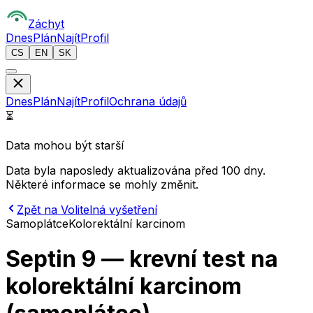
Z
áchyt
Dnes
Plán
Najít
Profil
CS
EN
SK
Dnes
Plán
Najít
Profil
Ochrana údajů
⏳
Data mohou být starší
Data byla naposledy aktualizována před 100 dny.
Některé informace se mohly změnit.
Zpět na Volitelná vyšetření
Samoplátce
Kolorektální karcinom
Septin 9 — krevní test na
kolorektální karcinom