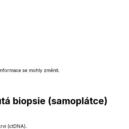
informace se mohly změnit.
utá biopsie (samoplátce)
rvi (ctDNA).