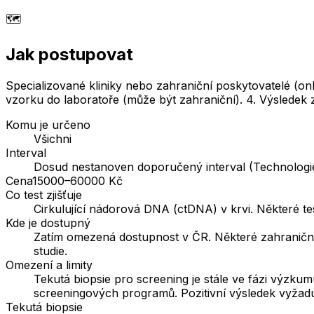
🗺️
Jak postupovat
Specializované kliniky nebo zahraniční poskytovatelé (onl
vzorku do laboratoře (může být zahraniční). 4. Výsledek 
Komu je určeno
Všichni
Interval
Dosud nestanoven doporučený interval (Technologie je
Cena
15000–60000 Kč
Co test zjišťuje
Cirkulující nádorová DNA (ctDNA) v krvi. Některé te
Kde je dostupný
Zatím omezená dostupnost v ČR. Některé zahraniční 
studie.
Omezení a limity
Tekutá biopsie pro screening je stále ve fázi výzku
screeningových programů. Pozitivní výsledek vyžadu
Tekutá biopsie