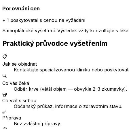
Porovnání cen
+
1 poskytovatel
s cenou na vyžádání
Samoplátecké vyšetření. Výsledek vždy konzultujte s lé
Praktický průvodce vyšetřením
📋
Jak se objednat
Kontaktujte specializovanou kliniku nebo poskytova
🔍
Co vás čeká
Odběr krve (větší objem — obvykle 2–3 zkumavky). S
🎒
Co vzít s sebou
Občanský průkaz, informace o zdravotním stavu.
✅
Příprava
Bez zvláštní přípravy.