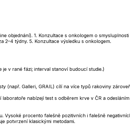
ine objednání). 1. Konzultace s onkologem o smysluplnosti 
za 2–4 týdny. 5. Konzultace výsledku s onkologem.
 v rané fázi; interval stanoví budoucí studie.)
sty (např. Galleri, GRAIL) cílí na více typů rakoviny záro
laboratoře nabízejí test s odběrem krve v ČR a odesláním d
mu. Vysoké procento falešně pozitivních i falešně negativn
je potvrzení klasickými metodami.