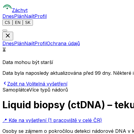
Z
áchyt
Dnes
Plán
Najít
Profil
CS
EN
SK
Dnes
Plán
Najít
Profil
Ochrana údajů
⏳
Data mohou být starší
Data byla naposledy aktualizována před 99 dny. Některé 
Zpět na Volitelná vyšetření
Samoplátce
Více typů nádorů
Liquid biopsy (ctDNA) – tek
📍
Kde na vyšetření
(
1 pracoviště v celé ČR
)
Osoby se zájmem o pokročilou detekci nádorové DNA v k