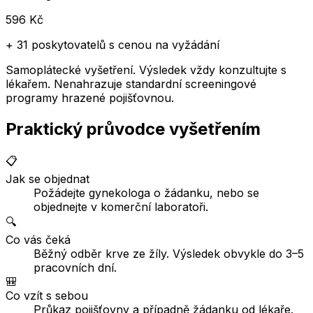
596
Kč
+
31 poskytovatelů
s cenou na vyžádání
Samoplátecké vyšetření. Výsledek vždy konzultujte s
lékařem. Nenahrazuje standardní screeningové
programy hrazené pojišťovnou.
Praktický průvodce vyšetřením
📋
Jak se objednat
Požádejte gynekologa o žádanku, nebo se
objednejte v komerční laboratoři.
🔍
Co vás čeká
Běžný odběr krve ze žíly. Výsledek obvykle do 3–5
pracovních dní.
🎒
Co vzít s sebou
Průkaz pojišťovny a případně žádanku od lékaře.