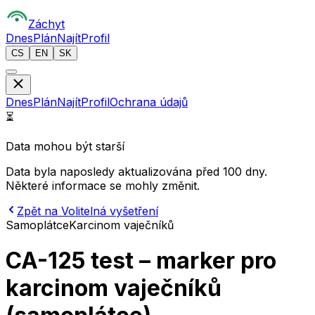
Z
áchyt
Dnes
Plán
Najít
Profil
CS
EN
SK
Dnes
Plán
Najít
Profil
Ochrana údajů
⏳
Data mohou být starší
Data byla naposledy aktualizována před 100 dny.
Některé informace se mohly změnit.
Zpět na Volitelná vyšetření
Samoplátce
Karcinom vaječníků
CA-125 test – marker pro
karcinom vaječníků