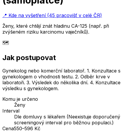
(samoplátce)
📍
Kde na vyšetření
(
45 pracovišť v celé ČR
)
Ženy, které chtějí znát hladinu CA-125 (např. při
zvýšeném riziku karcinomu vaječníků).
🗺️
Jak postupovat
Gynekolog nebo komerční laboratoř. 1. Konzultace s
gynekologem o vhodnosti testu. 2. Odběr krve v
laboratoři. 3. Výsledek do několika dní. 4. Konzultace
výsledku s gynekologem.
Komu je určeno
Ženy
Interval
Dle domluvy s lékařem (Neexistuje doporučený
screeningový interval pro běžnou populaci.)
Cena
550–596 Kč