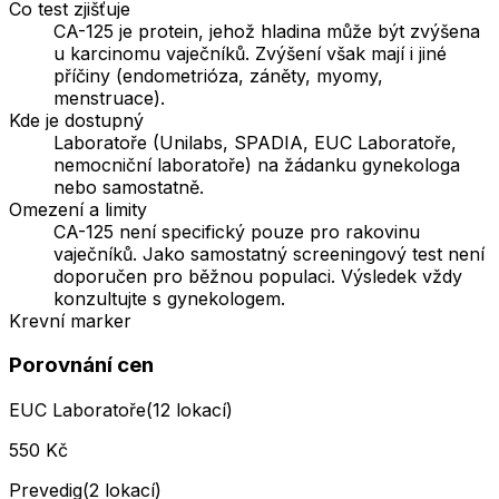
Co test zjišťuje
CA-125 je protein, jehož hladina může být zvýšena
u karcinomu vaječníků. Zvýšení však mají i jiné
příčiny (endometrióza, záněty, myomy,
menstruace).
Kde je dostupný
Laboratoře (Unilabs, SPADIA, EUC Laboratoře,
nemocniční laboratoře) na žádanku gynekologa
nebo samostatně.
Omezení a limity
CA-125 není specifický pouze pro rakovinu
vaječníků. Jako samostatný screeningový test není
doporučen pro běžnou populaci. Výsledek vždy
konzultujte s gynekologem.
Krevní marker
Porovnání cen
EUC Laboratoře
(
12
lokací)
550
Kč
Prevedig
(
2
lokací)