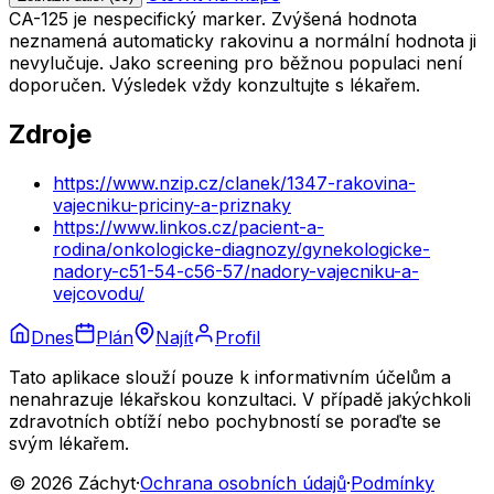
CA-125 je nespecifický marker. Zvýšená hodnota
neznamená automaticky rakovinu a normální hodnota ji
nevylučuje. Jako screening pro běžnou populaci není
doporučen. Výsledek vždy konzultujte s lékařem.
Zdroje
https://www.nzip.cz/clanek/1347-rakovina-
vajecniku-priciny-a-priznaky
https://www.linkos.cz/pacient-a-
rodina/onkologicke-diagnozy/gynekologicke-
nadory-c51-54-c56-57/nadory-vajecniku-a-
vejcovodu/
Dnes
Plán
Najít
Profil
Tato aplikace slouží pouze k informativním účelům a
nenahrazuje lékařskou konzultaci. V případě jakýchkoli
zdravotních obtíží nebo pochybností se poraďte se
svým lékařem.
© 2026 Záchyt
·
Ochrana osobních údajů
·
Podmínky