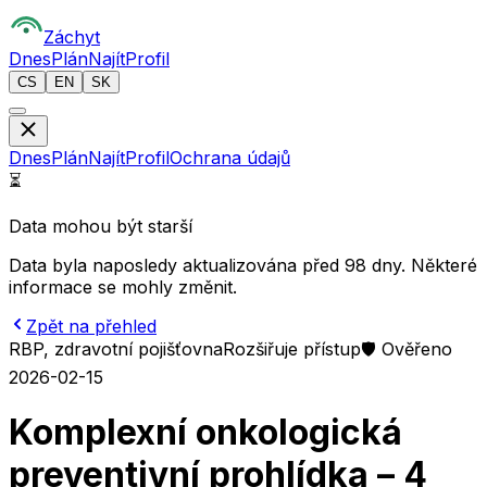
Z
áchyt
Dnes
Plán
Najít
Profil
CS
EN
SK
Dnes
Plán
Najít
Profil
Ochrana údajů
⏳
Data mohou být starší
Data byla naposledy aktualizována před 98 dny. Některé
informace se mohly změnit.
Zpět na přehled
RBP, zdravotní pojišťovna
Rozšiřuje přístup
🛡️ Ověřeno
2026-02-15
Komplexní onkologická
preventivní prohlídka – 4