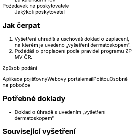
Požadavek na poskytovatele
Jakýkoli poskytovatel
Jak čerpat
Vyšetření uhradíš a uschováš doklad o zaplacení,
na kterém je uvedeno „vyšetření dermatoskopem“.
Požádáš o proplacení podle pravidel programu ZP
MV ČR.
Způsob podání
Aplikace pojišťovny
Webový portál
email
Poštou
Osobně
na pobočce
Potřebné doklady
Doklad o úhradě s uvedením „vyšetření
dermatoskopem“
Související vyšetření