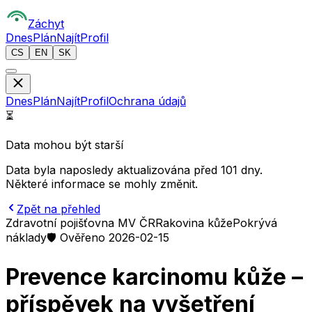
Z
áchyt
Dnes
Plán
Najít
Profil
CS
EN
SK
Dnes
Plán
Najít
Profil
Ochrana údajů
⏳
Data mohou být starší
Data byla naposledy aktualizována před 101 dny.
Některé informace se mohly změnit.
Zpět na přehled
Zdravotní pojišťovna MV ČR
Rakovina kůže
Pokrývá
náklady
🛡️ Ověřeno 2026-02-15
Prevence karcinomu kůže –
příspěvek na vyšetření