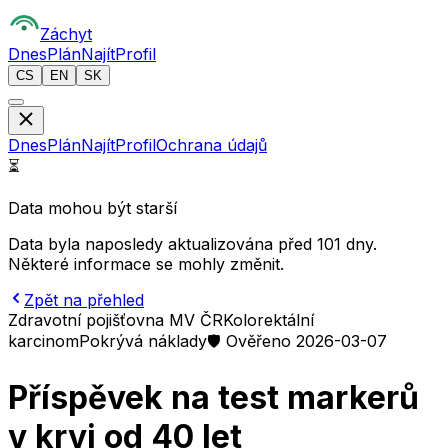
Z
áchyt
Dnes
Plán
Najít
Profil
CS
EN
SK
Dnes
Plán
Najít
Profil
Ochrana údajů
⏳
Data mohou být starší
Data byla naposledy aktualizována před 101 dny.
Některé informace se mohly změnit.
Zpět na přehled
Zdravotní pojišťovna MV ČR
Kolorektální
karcinom
Pokrývá náklady
🛡️ Ověřeno 2026-03-07
Příspěvek na test markerů
v krvi od 40 let