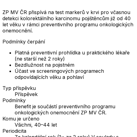
ZP MV ČR přispívá na test markerů v krvi pro včasnou
detekci kolorektálního karcinomu pojištěncům již od 40
let věku v rámci preventivního programu onkologických
onemocnění.
Podmínky čerpání
Platná preventivní prohlídka u praktického lékaře
(ne starší než 2 roky)
Bezdlužnost na pojistném
Účast ve screeningových programech
odpovídajících věku a pohlaví
Typ příspěvku
Příspěvek
Podmínky
Benefit je součástí preventivního programu
onkologických onemocnění ZP MV ČR.
Komu je určeno
Všichni, 40–44 let
Periodicita
Za kalendářní rok (1× za 2 roky) V souladu s