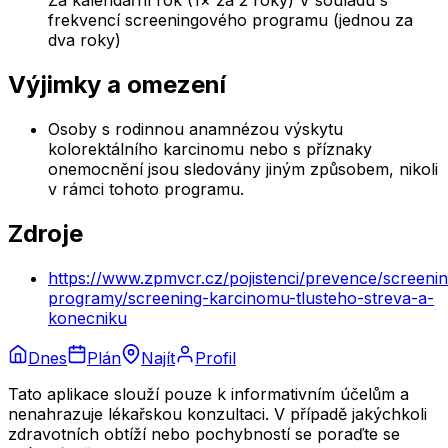
frekvencí screeningového programu (jednou za
dva roky)
Výjimky a omezení
Osoby s rodinnou anamnézou výskytu
kolorektálního karcinomu nebo s příznaky
onemocnění jsou sledovány jiným způsobem, nikoli
v rámci tohoto programu.
Zdroje
https://www.zpmvcr.cz/pojistenci/prevence/screeni
programy/screening-karcinomu-tlusteho-streva-a-
konecniku
Dnes
Plán
Najít
Profil
Tato aplikace slouží pouze k informativním účelům a
nenahrazuje lékařskou konzultaci. V případě jakýchkoli
zdravotních obtíží nebo pochybností se poraďte se