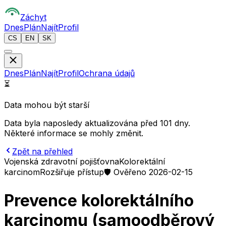
Z
áchyt
Dnes
Plán
Najít
Profil
CS
EN
SK
Dnes
Plán
Najít
Profil
Ochrana údajů
⏳
Data mohou být starší
Data byla naposledy aktualizována před 101 dny.
Některé informace se mohly změnit.
Zpět na přehled
Vojenská zdravotní pojišťovna
Kolorektální
karcinom
Rozšiřuje přístup
🛡️ Ověřeno 2026-02-15
Prevence kolorektálního
karcinomu (samoodběrový