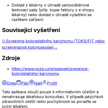
Doklad z lékárny o úhradě samoodběrové
testovací sady (příp. kopie faktury z e-shopu
lékárny) nebo doklad o úhradě vyšetření se
razítkem zařízení
Související vyšetření
🩺
Screening kolorektálního karcinomu (TOKS/FIT nebo
screeningová kolonoskopie)
→
Zdroje
https://www.vozp.cz/prispevek/prevence-
kolorektalniho-karcinomu
Dnes
Plán
Najít
Profil
Tato aplikace slouží pouze k informativním účelům a
nenahrazuje lékařskou konzultaci. V případě jakýchkoli
zdravotních obtíží nebo pochybností se poraďte se
svým lékařem.