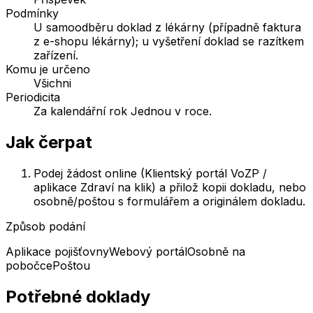
Podmínky
U samoodběru doklad z lékárny (případně faktura
z e-shopu lékárny); u vyšetření doklad se razítkem
zařízení.
Komu je určeno
Všichni
Periodicita
Za kalendářní rok Jednou v roce.
Jak čerpat
Podej žádost online (Klientský portál VoZP /
aplikace Zdraví na klik) a přilož kopii dokladu, nebo
osobně/poštou s formulářem a originálem dokladu.
Způsob podání
Aplikace pojišťovny
Webový portál
Osobně na
pobočce
Poštou
Potřebné doklady