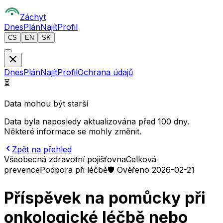
Z
áchyt
Dnes
Plán
Najít
Profil
CS
EN
SK
Dnes
Plán
Najít
Profil
Ochrana údajů
⏳
Data mohou být starší
Data byla naposledy aktualizována před 100 dny.
Některé informace se mohly změnit.
Zpět na přehled
Všeobecná zdravotní pojišťovna
Celková
prevence
Podpora při léčbě
🛡️ Ověřeno 2026-02-21
Příspěvek na pomůcky při
onkologické léčbě nebo