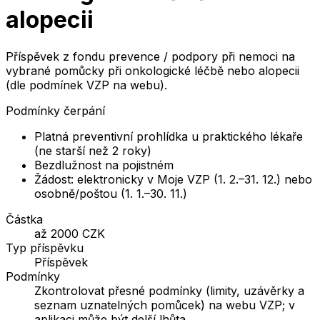
alopecii
Příspěvek z fondu prevence / podpory při nemoci na
vybrané pomůcky při onkologické léčbě nebo alopecii
(dle podmínek VZP na webu).
Podmínky čerpání
Platná preventivní prohlídka u praktického lékaře
(ne starší než 2 roky)
Bezdlužnost na pojistném
Žádost: elektronicky v Moje VZP (1. 2.–31. 12.) nebo
osobně/poštou (1. 1.–30. 11.)
Částka
až 2000 CZK
Typ příspěvku
Příspěvek
Podmínky
Zkontrolovat přesné podmínky (limity, uzávěrky a
seznam uznatelných pomůcek) na webu VZP; v
aplikaci může být delší lhůta.