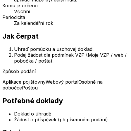
Komu je určeno
Všichni
Periodicita
Za kalendářní rok
Jak čerpat
Uhraď pomůcku a uschovej doklad.
Podej žádost dle podmínek VZP (Moje VZP / web /
pobočka / pošta).
Způsob podání
Aplikace pojišťovny
Webový portál
Osobně na
pobočce
Poštou
Potřebné doklady
Doklad o úhradě
Žádost o příspěvek (při písemném podání)