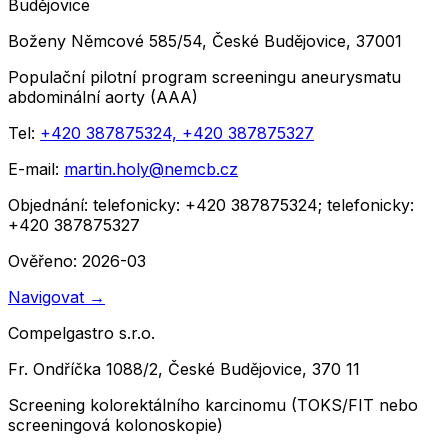
Budějovice
Boženy Němcové 585/54, České Budějovice, 37001
Populační pilotní program screeningu aneurysmatu
abdominální aorty (AAA)
Tel:
+420 387875324, +420 387875327
E-mail:
martin.holy@nemcb.cz
Objednání:
telefonicky: +420 387875324; telefonicky:
+420 387875327
Ověřeno: 2026-03
Navigovat
→
Compelgastro s.r.o.
Fr. Ondříčka 1088/2, České Budějovice, 370 11
Screening kolorektálního karcinomu (TOKS/FIT nebo
screeningová kolonoskopie)