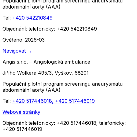
Populační pilotní program screeningu aneurysmatu
abdominální aorty (AAA)
Tel:
+420 542210849
Objednání:
telefonicky: +420 542210849
Ověřeno: 2026-03
Navigovat
→
Angis s.r.o. – Angiologická ambulance
Jiřího Wolkera 495/3, Vyškov, 68201
Populační pilotní program screeningu aneurysmatu
abdominální aorty (AAA)
Tel:
+420 517446018, +420 517446019
Webové stránky
Objednání:
telefonicky: +420 517446018; telefonicky:
+420 517446019