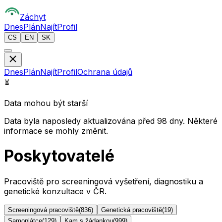
Z
áchyt
Dnes
Plán
Najít
Profil
CS
EN
SK
Dnes
Plán
Najít
Profil
Ochrana údajů
⏳
Data mohou být starší
Data byla naposledy aktualizována před 98 dny. Některé
informace se mohly změnit.
Poskytovatelé
Pracoviště pro screeningová vyšetření, diagnostiku a
genetické konzultace v ČR.
Screeningová pracoviště
(
836
)
Genetická pracoviště
(
19
)
Samoplátce
(
129
)
Kam s žádankou
(
999
)