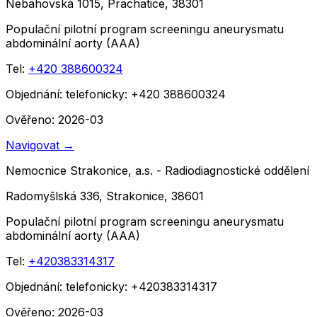
Nebahovská 1015, Prachatice, 38301
Populační pilotní program screeningu aneurysmatu
abdominální aorty (AAA)
Tel:
+420 388600324
Objednání:
telefonicky: +420 388600324
Ověřeno: 2026-03
Navigovat
→
Nemocnice Strakonice, a.s. - Radiodiagnostické oddělení
Radomyšlská 336, Strakonice, 38601
Populační pilotní program screeningu aneurysmatu
abdominální aorty (AAA)
Tel:
+420383314317
Objednání:
telefonicky: +420383314317
Ověřeno: 2026-03