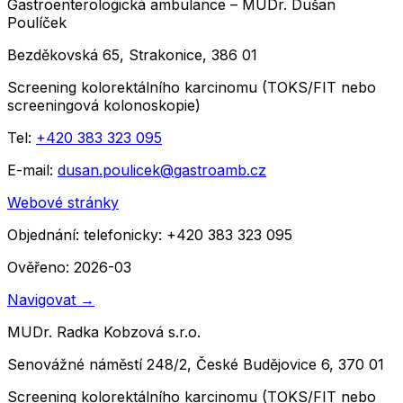
Gastroenterologická ambulance – MUDr. Dušan
Poulíček
Bezděkovská 65, Strakonice, 386 01
Screening kolorektálního karcinomu (TOKS/FIT nebo
screeningová kolonoskopie)
Tel:
+420 383 323 095
E-mail:
dusan.poulicek@gastroamb.cz
Webové stránky
Objednání:
telefonicky: +420 383 323 095
Ověřeno: 2026-03
Navigovat
→
MUDr. Radka Kobzová s.r.o.
Senovážné náměstí 248/2, České Budějovice 6, 370 01
Screening kolorektálního karcinomu (TOKS/FIT nebo