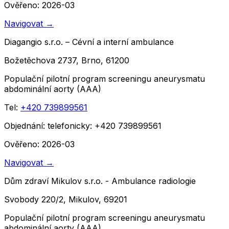
Ověřeno: 2026-03
Navigovat
→
Diagangio s.r.o. – Cévní a interní ambulance
Božetěchova 2737, Brno, 61200
Populační pilotní program screeningu aneurysmatu
abdominální aorty (AAA)
Tel:
+420 739899561
Objednání:
telefonicky: +420 739899561
Ověřeno: 2026-03
Navigovat
→
Dům zdraví Mikulov s.r.o. - Ambulance radiologie
Svobody 220/2, Mikulov, 69201
Populační pilotní program screeningu aneurysmatu
abdominální aorty (AAA)