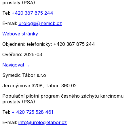
prostaty (PSA)
Tel:
+420 387 875 244
E-mail:
urologie@nemcb.cz
Webové stránky
Objednání:
telefonicky: +420 387 875 244
Ověřeno: 2026-03
Navigovat
→
Symedic Tábor s.r.o
Jeronýmova 3208, Tábor, 390 02
Populační pilotní program časného záchytu karcinomu
prostaty (PSA)
Tel:
+ 420 725 528 461
E-mail:
info@urologietabor.cz