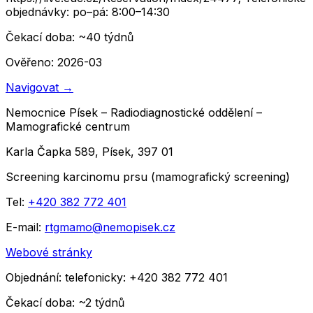
objednávky: po–pá: 8:00–14:30
Čekací doba
: ~
40
týdnů
Ověřeno: 2026-03
Navigovat
→
Nemocnice Písek – Radiodiagnostické oddělení –
Mamografické centrum
Karla Čapka 589, Písek, 397 01
Screening karcinomu prsu (mamografický screening)
Tel:
+420 382 772 401
E-mail:
rtgmamo@nemopisek.cz
Webové stránky
Objednání:
telefonicky: +420 382 772 401
Čekací doba
: ~
2
týdnů