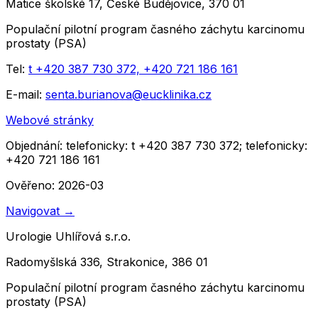
Matice školské 17, České Budějovice, 370 01
Populační pilotní program časného záchytu karcinomu
prostaty (PSA)
Tel:
t +420 387 730 372, +420 721 186 161
E-mail:
senta.burianova@eucklinika.cz
Webové stránky
Objednání:
telefonicky: t +420 387 730 372; telefonicky:
+420 721 186 161
Ověřeno: 2026-03
Navigovat
→
Urologie Uhlířová s.r.o.
Radomyšlská 336, Strakonice, 386 01
Populační pilotní program časného záchytu karcinomu
prostaty (PSA)