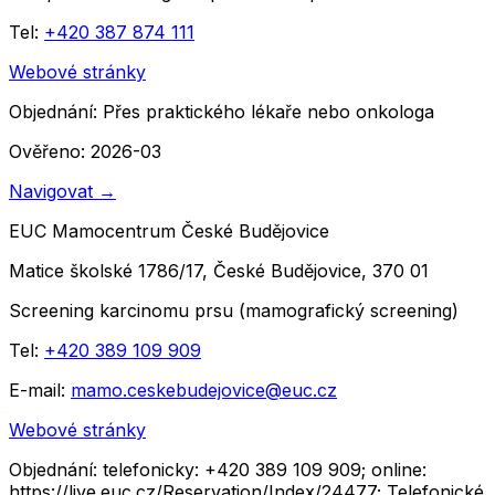
Tel:
+420 387 874 111
Webové stránky
Objednání:
Přes praktického lékaře nebo onkologa
Ověřeno: 2026-03
Navigovat
→
EUC Mamocentrum České Budějovice
Matice školské 1786/17, České Budějovice, 370 01
Screening karcinomu prsu (mamografický screening)
Tel:
+420 389 109 909
E-mail:
mamo.ceskebudejovice@euc.cz
Webové stránky
Objednání:
telefonicky: +420 389 109 909; online:
https://live.euc.cz/Reservation/Index/24477; Telefonické