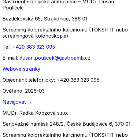
Gastroenterologická ambulance – MUDr. Dušan
Poulíček
Bezděkovská 65, Strakonice, 386 01
Screening kolorektálního karcinomu (TOKS/FIT nebo
screeningová kolonoskopie)
Tel:
+420 383 323 095
E-mail:
dusan.poulicek@gastroamb.cz
Webové stránky
Objednání:
telefonicky: +420 383 323 095
Ověřeno: 2026-03
Navigovat
→
MUDr. Radka Kobzová s.r.o.
Senovážné náměstí 248/2, České Budějovice 6, 370 01
Screening kolorektálního karcinomu (TOKS/FIT nebo