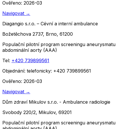
Ověřeno: 2026-03
Navigovat
→
Diagangio s.r.o. – Cévní a interní ambulance
Božetěchova 2737, Brno, 61200
Populační pilotní program screeningu aneurysmatu
abdominální aorty (AAA)
Tel:
+420 739899561
Objednání:
telefonicky: +420 739899561
Ověřeno: 2026-03
Navigovat
→
Dům zdraví Mikulov s.r.o. - Ambulance radiologie
Svobody 220/2, Mikulov, 69201
Populační pilotní program screeningu aneurysmatu
abdominální aorty (AAA)