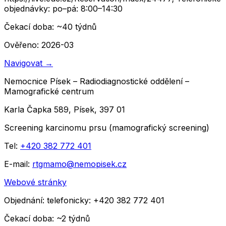
objednávky: po–pá: 8:00–14:30
Čekací doba
: ~
40
týdnů
Ověřeno: 2026-03
Navigovat
→
Nemocnice Písek – Radiodiagnostické oddělení –
Mamografické centrum
Karla Čapka 589, Písek, 397 01
Screening karcinomu prsu (mamografický screening)
Tel:
+420 382 772 401
E-mail:
rtgmamo@nemopisek.cz
Webové stránky
Objednání:
telefonicky: +420 382 772 401
Čekací doba
: ~
2
týdnů