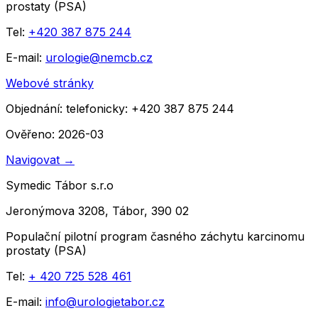
prostaty (PSA)
Tel:
+420 387 875 244
E-mail:
urologie@nemcb.cz
Webové stránky
Objednání:
telefonicky: +420 387 875 244
Ověřeno: 2026-03
Navigovat
→
Symedic Tábor s.r.o
Jeronýmova 3208, Tábor, 390 02
Populační pilotní program časného záchytu karcinomu
prostaty (PSA)
Tel:
+ 420 725 528 461
E-mail:
info@urologietabor.cz