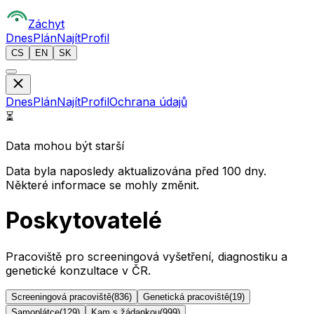
Z
áchyt
Dnes
Plán
Najít
Profil
CS
EN
SK
Dnes
Plán
Najít
Profil
Ochrana údajů
⏳
Data mohou být starší
Data byla naposledy aktualizována před 100 dny.
Některé informace se mohly změnit.
Poskytovatelé
Pracoviště pro screeningová vyšetření, diagnostiku a
genetické konzultace v ČR.
Screeningová pracoviště
(
836
)
Genetická pracoviště
(
19
)
Samoplátce
(
129
)
Kam s žádankou
(
999
)