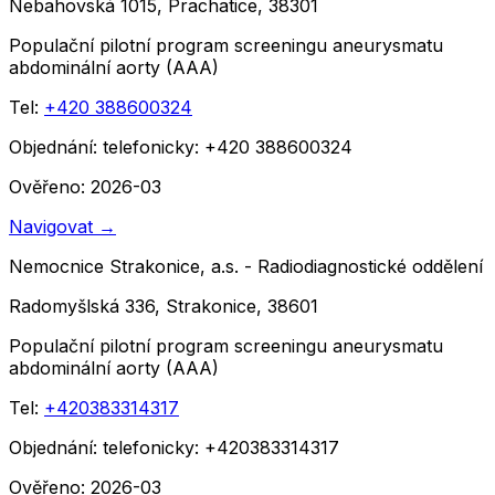
Nebahovská 1015, Prachatice, 38301
Populační pilotní program screeningu aneurysmatu
abdominální aorty (AAA)
Tel:
+420 388600324
Objednání:
telefonicky: +420 388600324
Ověřeno: 2026-03
Navigovat
→
Nemocnice Strakonice, a.s. - Radiodiagnostické oddělení
Radomyšlská 336, Strakonice, 38601
Populační pilotní program screeningu aneurysmatu
abdominální aorty (AAA)
Tel:
+420383314317
Objednání:
telefonicky: +420383314317
Ověřeno: 2026-03