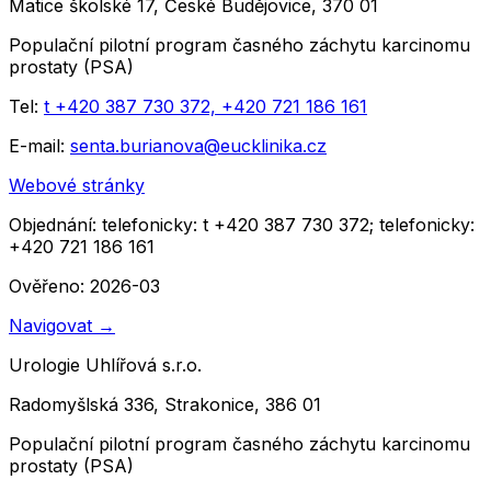
Matice školské 17, České Budějovice, 370 01
Populační pilotní program časného záchytu karcinomu
prostaty (PSA)
Tel:
t +420 387 730 372, +420 721 186 161
E-mail:
senta.burianova@eucklinika.cz
Webové stránky
Objednání:
telefonicky: t +420 387 730 372; telefonicky:
+420 721 186 161
Ověřeno: 2026-03
Navigovat
→
Urologie Uhlířová s.r.o.
Radomyšlská 336, Strakonice, 386 01
Populační pilotní program časného záchytu karcinomu
prostaty (PSA)