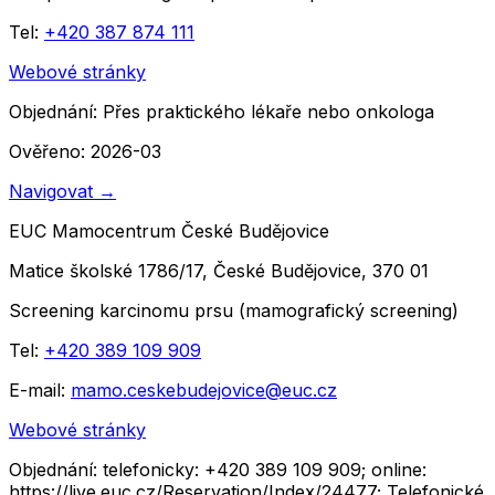
Tel:
+420 387 874 111
Webové stránky
Objednání:
Přes praktického lékaře nebo onkologa
Ověřeno: 2026-03
Navigovat
→
EUC Mamocentrum České Budějovice
Matice školské 1786/17, České Budějovice, 370 01
Screening karcinomu prsu (mamografický screening)
Tel:
+420 389 109 909
E-mail:
mamo.ceskebudejovice@euc.cz
Webové stránky
Objednání:
telefonicky: +420 389 109 909; online:
https://live.euc.cz/Reservation/Index/24477; Telefonické