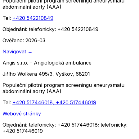
Populační pilotní program screeningu aneurysmatu
abdominální aorty (AAA)
Tel:
+420 542210849
Objednání:
telefonicky: +420 542210849
Ověřeno: 2026-03
Navigovat
→
Angis s.r.o. – Angiologická ambulance
Jiřího Wolkera 495/3, Vyškov, 68201
Populační pilotní program screeningu aneurysmatu
abdominální aorty (AAA)
Tel:
+420 517446018, +420 517446019
Webové stránky
Objednání:
telefonicky: +420 517446018; telefonicky:
+420 517446019