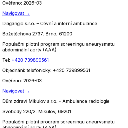
Ověřeno: 2026-03
Navigovat
→
Diagangio s.r.o. – Cévní a interní ambulance
Božetěchova 2737, Brno, 61200
Populační pilotní program screeningu aneurysmatu
abdominální aorty (AAA)
Tel:
+420 739899561
Objednání:
telefonicky: +420 739899561
Ověřeno: 2026-03
Navigovat
→
Dům zdraví Mikulov s.r.o. - Ambulance radiologie
Svobody 220/2, Mikulov, 69201
Populační pilotní program screeningu aneurysmatu
abdominální aorty (AAA)