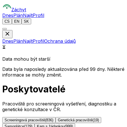
Z
áchyt
Dnes
Plán
Najít
Profil
CS
EN
SK
Dnes
Plán
Najít
Profil
Ochrana údajů
⏳
Data mohou být starší
Data byla naposledy aktualizována před 99 dny. Některé
informace se mohly změnit.
Poskytovatelé
Pracoviště pro screeningová vyšetření, diagnostiku a
genetické konzultace v ČR.
Screeningová pracoviště
(
836
)
Genetická pracoviště
(
19
)
Samoplátce
(
129
)
Kam s žádankou
(
999
)