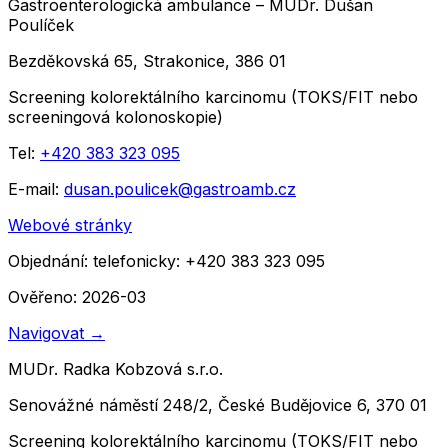
Gastroenterologická ambulance – MUDr. Dušan
Poulíček
Bezděkovská 65, Strakonice, 386 01
Screening kolorektálního karcinomu (TOKS/FIT nebo
screeningová kolonoskopie)
Tel:
+420 383 323 095
E-mail:
dusan.poulicek@gastroamb.cz
Webové stránky
Objednání:
telefonicky: +420 383 323 095
Ověřeno: 2026-03
Navigovat
→
MUDr. Radka Kobzová s.r.o.
Senovážné náměstí 248/2, České Budějovice 6, 370 01
Screening kolorektálního karcinomu (TOKS/FIT nebo