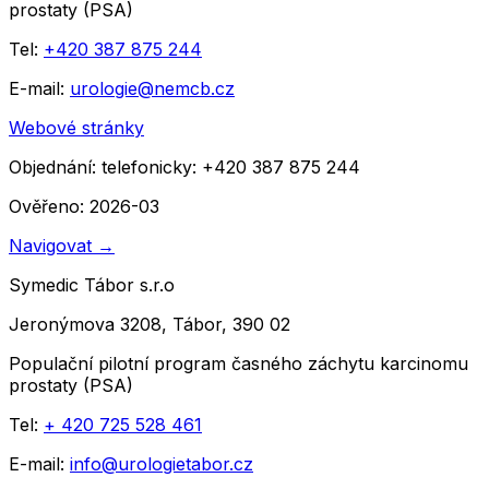
prostaty (PSA)
Tel:
+420 387 875 244
E-mail:
urologie@nemcb.cz
Webové stránky
Objednání:
telefonicky: +420 387 875 244
Ověřeno: 2026-03
Navigovat
→
Symedic Tábor s.r.o
Jeronýmova 3208, Tábor, 390 02
Populační pilotní program časného záchytu karcinomu
prostaty (PSA)
Tel:
+ 420 725 528 461
E-mail:
info@urologietabor.cz