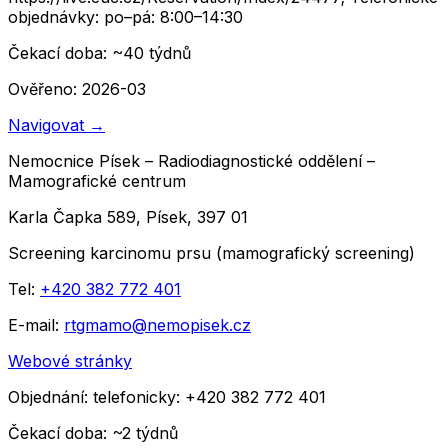
objednávky: po–pá: 8:00–14:30
Čekací doba
: ~
40
týdnů
Ověřeno: 2026-03
Navigovat
→
Nemocnice Písek – Radiodiagnostické oddělení –
Mamografické centrum
Karla Čapka 589, Písek, 397 01
Screening karcinomu prsu (mamografický screening)
Tel:
+420 382 772 401
E-mail:
rtgmamo@nemopisek.cz
Webové stránky
Objednání:
telefonicky: +420 382 772 401
Čekací doba
: ~
2
týdnů