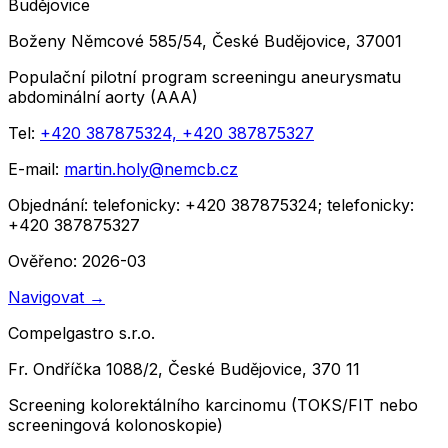
Budějovice
Boženy Němcové 585/54, České Budějovice, 37001
Populační pilotní program screeningu aneurysmatu
abdominální aorty (AAA)
Tel:
+420 387875324, +420 387875327
E-mail:
martin.holy@nemcb.cz
Objednání:
telefonicky: +420 387875324; telefonicky:
+420 387875327
Ověřeno: 2026-03
Navigovat
→
Compelgastro s.r.o.
Fr. Ondříčka 1088/2, České Budějovice, 370 11
Screening kolorektálního karcinomu (TOKS/FIT nebo
screeningová kolonoskopie)