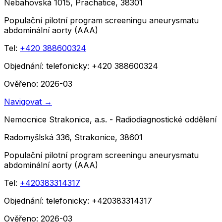
Nebahovská 1015, Prachatice, 38301
Populační pilotní program screeningu aneurysmatu
abdominální aorty (AAA)
Tel:
+420 388600324
Objednání:
telefonicky: +420 388600324
Ověřeno: 2026-03
Navigovat
→
Nemocnice Strakonice, a.s. - Radiodiagnostické oddělení
Radomyšlská 336, Strakonice, 38601
Populační pilotní program screeningu aneurysmatu
abdominální aorty (AAA)
Tel:
+420383314317
Objednání:
telefonicky: +420383314317
Ověřeno: 2026-03