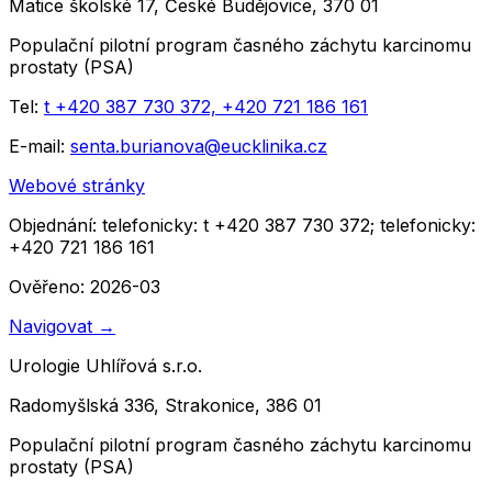
Matice školské 17, České Budějovice, 370 01
Populační pilotní program časného záchytu karcinomu
prostaty (PSA)
Tel:
t +420 387 730 372, +420 721 186 161
E-mail:
senta.burianova@eucklinika.cz
Webové stránky
Objednání:
telefonicky: t +420 387 730 372; telefonicky:
+420 721 186 161
Ověřeno: 2026-03
Navigovat
→
Urologie Uhlířová s.r.o.
Radomyšlská 336, Strakonice, 386 01
Populační pilotní program časného záchytu karcinomu
prostaty (PSA)