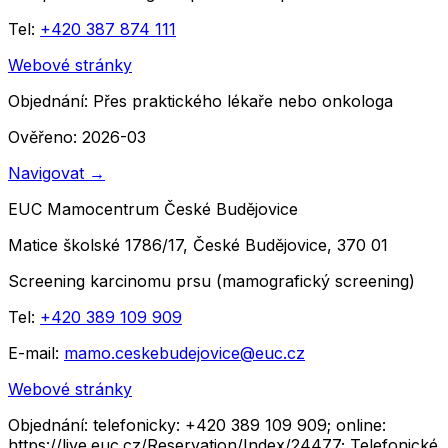
Tel:
+420 387 874 111
Webové stránky
Objednání:
Přes praktického lékaře nebo onkologa
Ověřeno: 2026-03
Navigovat
→
EUC Mamocentrum České Budějovice
Matice školské 1786/17, České Budějovice, 370 01
Screening karcinomu prsu (mamografický screening)
Tel:
+420 389 109 909
E-mail:
mamo.ceskebudejovice@euc.cz
Webové stránky
Objednání:
telefonicky: +420 389 109 909; online:
https://live.euc.cz/Reservation/Index/24477; Telefonické