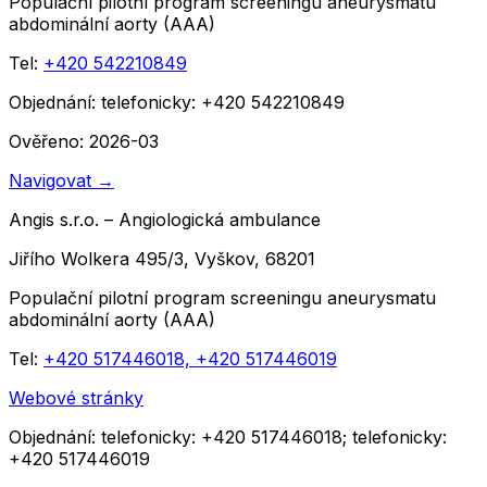
Populační pilotní program screeningu aneurysmatu
abdominální aorty (AAA)
Tel:
+420 542210849
Objednání:
telefonicky: +420 542210849
Ověřeno: 2026-03
Navigovat
→
Angis s.r.o. – Angiologická ambulance
Jiřího Wolkera 495/3, Vyškov, 68201
Populační pilotní program screeningu aneurysmatu
abdominální aorty (AAA)
Tel:
+420 517446018, +420 517446019
Webové stránky
Objednání:
telefonicky: +420 517446018; telefonicky:
+420 517446019